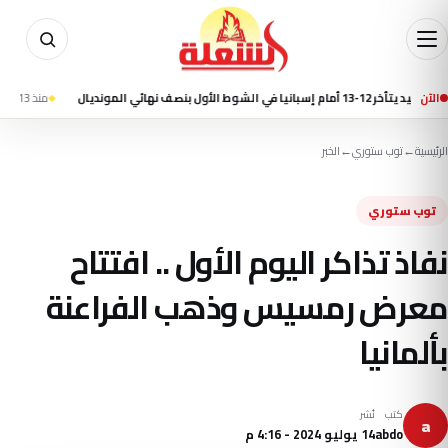
هائي المونديال
الآن
منذ 13 ساعة
مقتل 7 أشخاص في إطلاق نار بمدرسة شمال بانكوك وانتحار الطالب المشتبه به
الرئيسية
←
توب ستوري
←
الخبر
توب ستوري
نفاذ تذاكر اليوم الأول .. افتتاح
معرض رمسيس وذهب الفراعنة
بألمانيا
كتب
نُشر
a
abdo
14 يوليو 2024 - 4:16 م