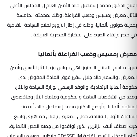
افتتح الدكتور محمد إسماعيل خالد الأمين العام ل المجلس الأعلى
للآثار، معرض رمسيس وذهب الفراعنة، وذلك بمحطته الخامسة
بمدينة كولون بألمانيا، وذلك في إطار الترويج لمنتج السياحة الثقافية
في مصر وإلقاء الضوء على الحضارة المصرية العريقة .
معرض رمسيس وذهب الفراعنة بألمانيا
شهد مراسم الافتتاح الدكتور زاهي حواس وزير الآثار الأسبق وأمين
المعرض، والسفير خالد جلال سفير فوق العادة المفوض لدى
حكومة ألمانيا الإتحادية، والوفد الرسمي لوزارة السياحة والآثار،
وعدد من الشخصيات العامة والحكومية وعلماء الآثار ومتخصصي
السياحة بألمانيا. وأوضح الدكتور محمد إسماعيل خالد، أنه منذ
الساعات الأولى لافتتاحه، حظي المعرض بإقبال جماهيري واسع
حيث اصطف آلاف الزائرين الذين توافدوا من جميع المدن الألمانية،
أمام المدخل الرئيسي لقاعة ODYSSEUM منتظرين دورهم بالساعات