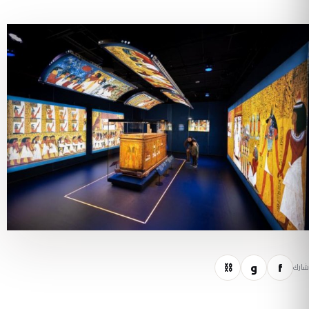
f
و
⛓
شارك