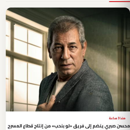
منذ 3 ساعة
محسن صبري ينضم إلى فريق «لو بنحب» من إنتاج قطاع المسرح