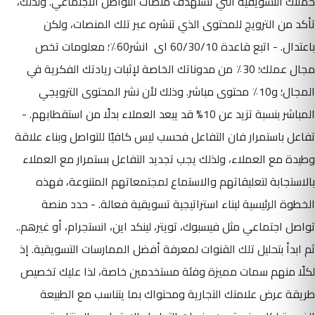
حملتك التسويقية التي تستهدف منصات التواصل الاجتماعي. ولذلك،
تأكد من الترويج للمحتوى الذي تنشره عبر تلك المنصات، ولكن
باعتدال. - اتبع قاعدة 60/30/10 اى انشر60٪؛ معلومات تخص
مجال عملك؛ 30٪ من مدوناتك الخاصة لإثبات ريادتك الفكرية في
المجال؛ و10٪ محتوى مباشر. وذلك لأن نشر المحتوى الترويجي
المباشر بنسبة تزيد عن 10% قد يبعد العملاء بدلًا من استقطابهم.
-
تفاعل باستمرار فان التفاعل فحسب ليس كافيًا للتواصل وبناء علاقة
وطيدة مع العملاء، ولذلك يجب تجديد التفاعل بستمرار مع العملاء
بالاستجابة لتعليقاتهم والاستماع لمجتمعاتهم المتنوعة، فهذه
الخطوة الرئيسية لبناء استراتيجية تسويقية فعالة. - حدد منصة
تواصل اجتماعي مثل فيسبوك، تويتر، لينكد اين، انستجرام، أو غيرهم..
ثم ابدأ بتحليل تلك القنوات لمعرفة أفضل الممارسات التسويقية. إذ
لكلًا منهم سمات مميزة وفئة مستخدمين خاصة، لذا عليك تخصيص
طريقة عرض علامتك التجارية ومحتواك بما يتناسب مع الطبيعة