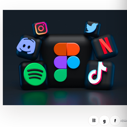
f
و
⛓
شارك