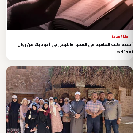
منذ 7 ساعة
أدعية طلب العافية في الفجر.. «اللهم إني أعوذ بك من زوال
نعمتك»