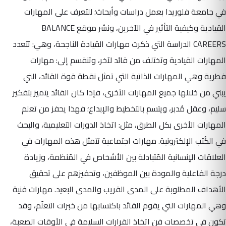
في جامعة فلوريدا بعمل دراسات وأبحاث؛ للتعرف على المهارات
القيادية وكيفية التأثير في الآخرين، ونشر موقع BALANCE
CAREERS الدراسة التي ذكرت مهارات القيادة الناجحة، وهي: تتعدد
المهارات القيادية وتختلف من قائد لآخر، وتنقسم إلى: مهارات
فطرية وهي المهارات الذاتية التي تمثل نقطة قوة القائد، التي
يبني من خلالها جميع المهارات الأخرى، فإذا كان القائد يتميز بتفكير
سليم، وعقل مُدبر، ويتسم بالتخطيط والإبداع؛ فهذا يحفز من تعلم
المهارات الأخرى بكل الطرق، مثل: اتخاذ الدورات التعليمية، والبحث
في الكُتب الإلكترونية. مهارات اجتماعية تتمثل هذه المهارات في
العلاقات الإنسانية المُتبادلة بين الأشخاص في المُنظمة، وزيادة
درجة الفاعلية والمودة بين الموظفين، وتحفيزهم على تحقيق
الأهداف المطلوبة على المدى القريب والمدى البعيد. مهارات فنية
وهي المهارات التي يقوم القائد باكتسابها من خبرات التعلُم، وقد
تكون في تخصصات فن اتخاذ القرارات السليمة في الأوقات الصعبة،