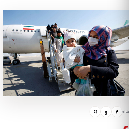
f
و
⛓
شارك