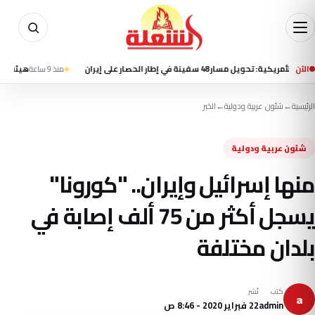
الآن
 سفينة في إطار الحصار على إيران
منذ 9 ساعة
هيئة بحرية بريطاني
الرئيسية
←
شئون عربية ودولية
←
الخبر
شئون عربية ودولية
منها إسرائيل وإيران.. "كورونا"
يسجل أكثر من 75 ألف إصابة في
بلدان مختلفة
كتب
نُشر
a
admin
22 فبراير 2020 - 8:46 ص