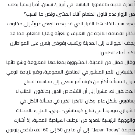
أصدرت مدينة كاماكورا، اليابانية، في أبريل/ نيسان، أمراً رسمياً يطلب
من الزوار عدم تناول الطعام أثناء المشي، ولكن ما السبب؟
يعود سبب اتخاذ هذا القرار الذي قد يعده البعض غريباً، إلى مخاوف
تكاثر القمامة الناتجة عن التغليف والتعبئة وبقايا الطعام، مما قد
يجذب الحيوانات إلى المدينة ويتسبب بفوضى يتعين على المواطنين
تكبد أعباء تنظيفها.
وقال ممثل من المدينة، المشهورة بمعابدها المعروفة وشواطئها
الخلابة،إن الأمر المنشور في المناطق العمومية، وضع لزيادة الوعي
حول المسألة أكثر من كونه أمر يسعى إلى محاسبة السياح
المخالفين له، مشيراً إلى أن الأشخاص الذين يخالفون الطلب لا
يعاقبون بشكل عام. وكان التركيز الكبير في مسألة الأكل في
الشوارع، موجوداً في شارع كوماتشي- دوري، المليء بالمحلات
والوجهة الرئيسية للعديد من الرحلات السياحية المحلية، إذ أشارت
صحيفة "Japan Today"، إلى أن ما بين 50 إلى 60 الف شخص يزورون