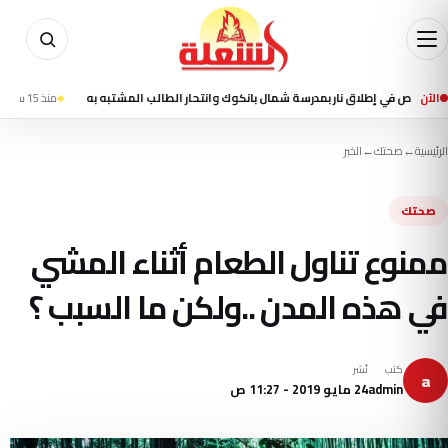
الآن
منذ 15 ساعة
مقتل شخصين وإصابة 13 في تفجير ا
الرئيسية
←
صحتك
←
الخبر
صحتك
ممنوع تناول الطعام أثناء المشي
في هذه المدن ..ولكن ما السبب ؟
كتب
نُشر
a
admin
24 مايو 2019 - 11:27 ص