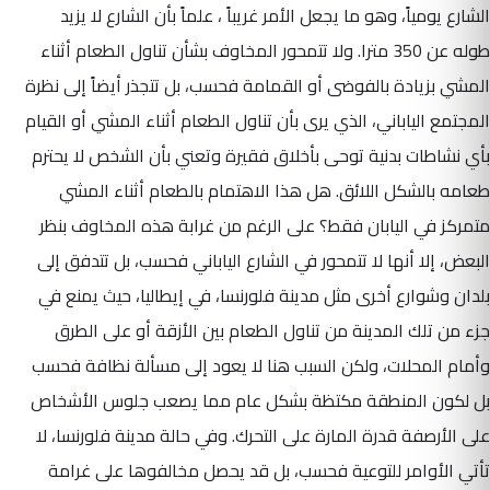
الشارع يومياً، وهو ما يجعل الأمر غريباً ، علماً بأن الشارع لا يزيد
طوله عن 350 مترا. ولا تتمحور المخاوف بشأن تناول الطعام أثناء
المشي بزيادة بالفوضى أو القمامة فحسب، بل تتجذر أيضاً إلى نظرة
المجتمع الياباني، الذي يرى بأن تناول الطعام أثناء المشي أو القيام
بأي نشاطات بدنية توحى بأخلاق فقيرة وتعني بأن الشخص لا يحترم
طعامه بالشكل اللائق. هل هذا الاهتمام بالطعام أثناء المشي
متمركز في اليابان فقط؟ على الرغم من غرابة هذه المخاوف بنظر
البعض، إلا أنها لا تتمحور في الشارع الياباني فحسب، بل تتدفق إلى
بلدان وشوارع أخرى مثل مدينة فلورنسا، في إيطاليا، حيث يمنع في
جزء من تلك المدينة من تناول الطعام بين الأزقة أو على الطرق
وأمام المحلات، ولكن السبب هنا لا يعود إلى مسألة نظافة فحسب
بل لكون المنطقة مكتظة بشكل عام مما يصعب جلوس الأشخاص
على الأرصفة قدرة المارة على التحرك. وفي حالة مدينة فلورنسا، لا
تأتي الأوامر للتوعية فحسب، بل قد يحصل مخالفوها على غرامة