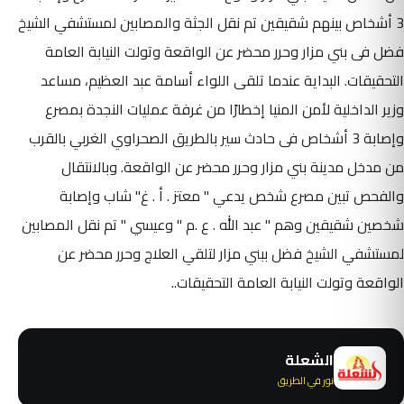
3 أشخاص بينهم شقيقين تم نقل الجثة والمصابين لمستشفي الشيخ
فضل فى بني مزار وحرر محضر عن الواقعة وتولت النيابة العامة
التحقيقات. البداية عندما تلقى اللواء أسامة عبد العظيم، مساعد
وزير الداخلية لأمن المنيا إخطارًا من غرفة عمليات النجدة بمصرع
وإصابة 3 أشخاص فى حادث سير بالطريق الصحراوي الغربي بالقرب
من مدخل مدينة بني مزار وحرر محضر عن الواقعة. وبالانتقال
والفحص تبين مصرع شخص يدعي " معتز . أ . غ" شاب وإصابة
شخصين شقيقين وهم " عبد الله . ع .م " وعيسي " تم نقل المصابين
لمستشفي الشيخ فضل ببني مزار لتلقي العلاج وحرر محضر عن
الواقعة وتولت النيابة العامة التحقيقات..
الشعلة
نور في الطريق