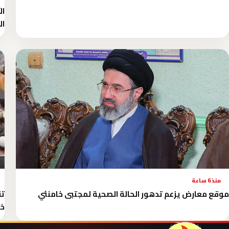
ال
ال
منذ 6 ساعة
موقع معارض يزعم تدهور الحالة الصحية لمجتبى خامنئي
تق
خل