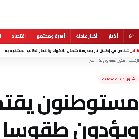
أخبار
أخبار عاجلة
أسرة ومجتمع
اقتصاد
ا
الآن
منذ 16 ساعة
مقتل شخصي
الرئيسية
←
شئون عربية ودولية
←
الخبر
شئون عربية ودولية
مستوطنون يقتح
ويؤدون طقوسا "ت