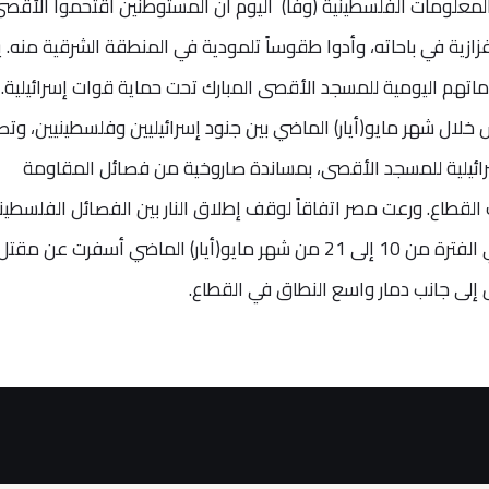
والمعلومات الفلسطينية (وفا) اليوم أن المستوطنين اقتحموا الأقص
ازية في باحاته، وأدوا طقوساً تلمودية في المنطقة الشرقية منه. 
تهم اليومية للمسجد الأقصى المبارك تحت حماية قوات إسرائيلية.
لال شهر مايو(أيار) الماضي بين جنود إسرائيليين وفلسطينيين، وت
سرائيلية للمسجد الأقصى، بمساندة صاروخية من فصائل المقاومة
لقطاع. ورعت مصر اتفاقاً لوقف إطلاق النار بين الفصائل الفلسطين
وإسرائيل في قطاع غزة بعد موجة توتر في الفترة من 10 إلى 21 من شهر مايو(أيار) الماضي أسفرت عن 