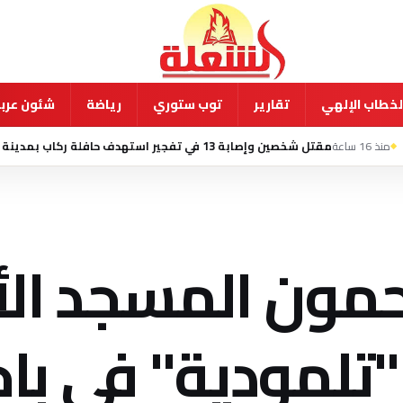
لخطاب الإلهي
تقارير
توب ستوري
رياضة
شئون عربي
ن وإصابة 13 في تفجير استهدف حافلة ركاب بمدينة جرمانا السورية
مون المسجد ال
لمودية" فى باح