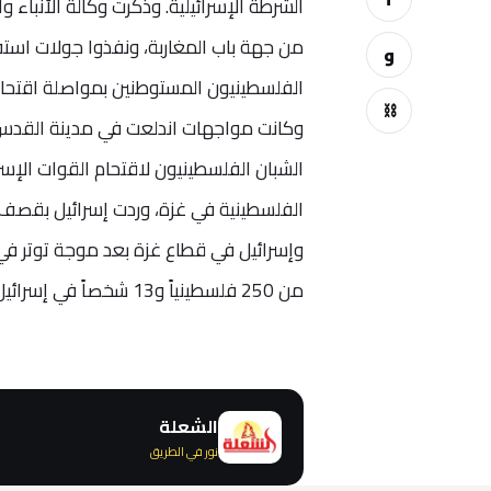
الشرطة الإسرائيلية.
وذكرت وكالة الأنباء 
من جهة باب المغاربة، ونفذوا جولات استفز
و
الفلسطينيون المستوطنين بمواصلة اقتحاما
⛓
وكانت مواجهات اندلعت في مدينة القدس خ
الشبان الفلسطينيون لاقتحام القوات الإ
الفلسطينية في غزة، وردت إسرائيل بقصف ا
من 250 فلسطينياً و13 شخصاً في إسرائيل إلى جانب دمار واسع النطاق في القطاع.
الشعلة
نور في الطريق