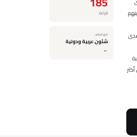
185
ى
يتهم
قراءة
صدى
تابع الملف
شئون عربية ودولية
←
ية
مقتل أكثر