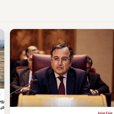
م
روس
الب
منذ 3 ساعة