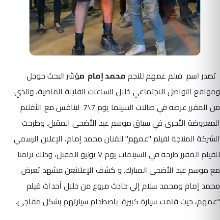
تصدر اسم فيلم عمهم للنجم
محمد إمام
م
ؤشر البحث جوجل
ومواقع التواصل الاجتماعي خلال الساعات القليلة الماضية، والذي
من المقرر عرضه في صالات السينما يوم 7\7 لينافس مع الأفلام
المعروضة الأخرى في سباق موسم عيد الأضحى المقبل. وطرحت
الشركة المنتجة لفيلم "عمهم" للفنان محمد إمام، الإعلان الرسمي
للفيلم المقرر طرحه في السينمات يوم ٧ يوليو المقبل، وذلك تزامنا
مع موسم عيد الأضحى المبارك. و كشف الإعلانعن مشهد تعرض
محمد إمام ومحمد سلام إلي حادث مروع من خلال أحداث فيلم
"عمهم، حيث قامت سيارة كبيرة باصطدام سيارتهم بشكل مفاجئ.