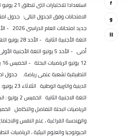
f
استعدادا ل
الامتحانات وفق الجدول التالى: جدول امتحا
و
⛓
12
الجيولوجيا والعلوم البيئية ، الرياضيات الت