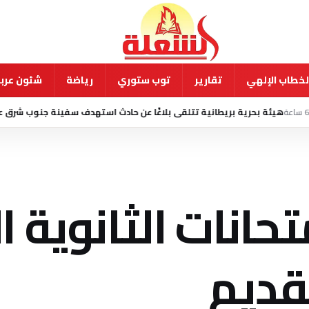
لخطاب الإلهي
تقارير
توب ستوري
رياضة
شئون عربي
ريطانية تتلقى بلاغًا عن حادث استهدف سفينة جنوب شرق عدن
منذ 23 ساعة
حانات الثانوية ا
لقديم