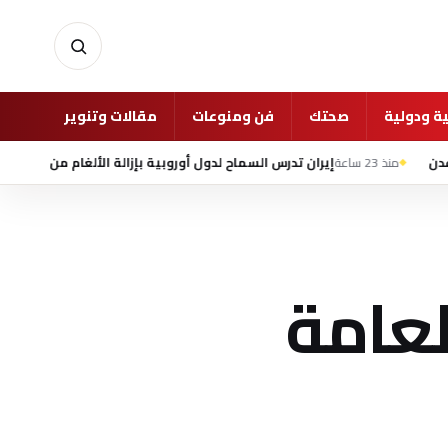
ة ودولية
صحتك
فن ومنوعات
مقالات وتنوير
غرفة 
إيران تدرس السماح لدول أوروبية بإزالة الألغام من مضيق هرمز
4 أغسطس 2026 - 12:50 م
لعامة