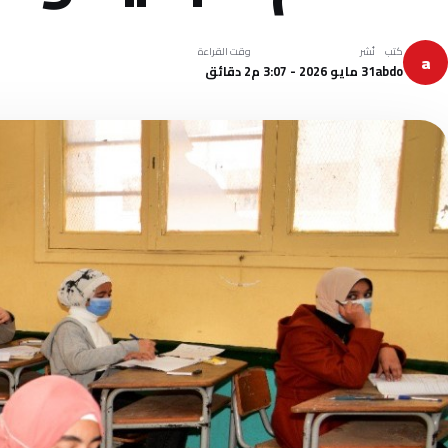
كتب
نُشر
وقت القراءة
a
abdo
31 مايو 2026 - 3:07 م
2 دقائق