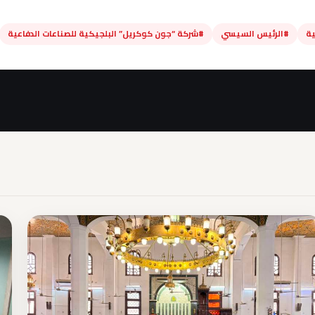
ية
#الرئيس السيسي
#شركة “جون كوكريل” البلجيكية للصناعات الدفاعية