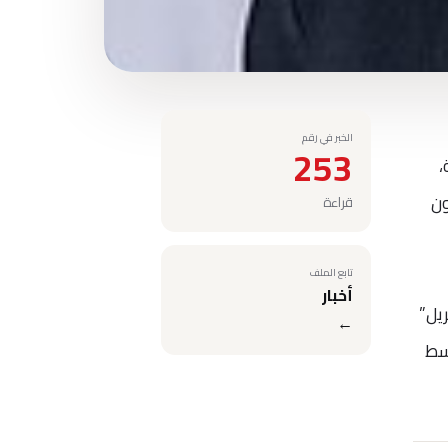
الخبر في رقم
253
،
ون
قراءة
تابع الملف
أخبار
يل”
←
سط