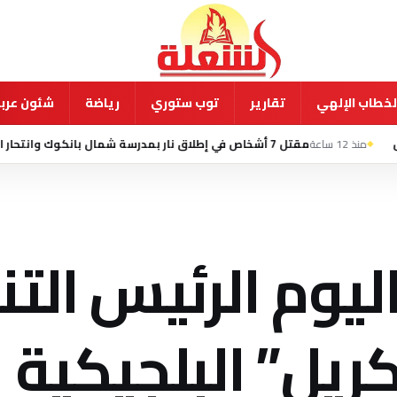
لخطاب الإلهي
تقارير
توب ستوري
رياضة
شئون عربي
مقتل 7 أشخاص في إطلاق نار بمدرسة شمال بانكوك وانتحار الطالب المشتبه به
يوم الرئيس الت
يل” البلجيكية