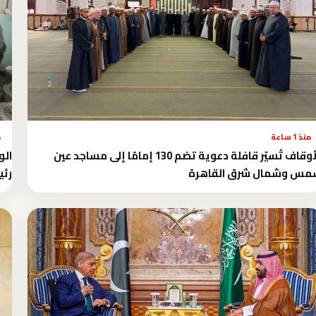
منذ 1 ساعة
م
الأوقاف تُسيّر قافلة دعوية تضم 130 إمامًا إلى مساجد عين
الو
مس وشمال شرق القاهرة
رئي