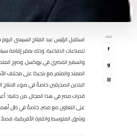
شارك
استقبل الرئيس عبد الفتاح السيسي اليوم ج
f
للصناعات الدفاعية، وذلك بمقر إقامة سياد
والسفير المصري في بروكسل. وصرح المتحدث
و
الممتد والمثمر مع بلجيكا على مختلف الأ
⛓
البلدين الصديقين خاصةً في ضوء الانتاج 
قدرات مصر في هذا المجال. من جانبه؛ أع
على التعاون مع مصر، خاصةً في ظل أهمي
وشرق المتوسط والقارة الأفريقية، فضلاً عن