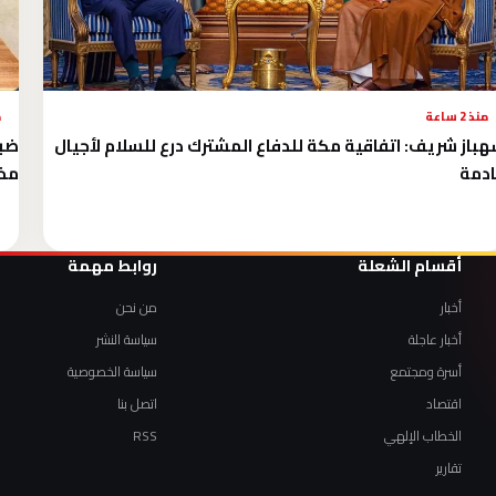
منذ 2 ساعة
م
باز شريف: اتفاقية مكة للدفاع المشترك درع للسلام لأجيال
ضبط
دمة
مخا
أقسام الشعلة
روابط مهمة
أخبار
من نحن
أخبار عاجلة
سياسة النشر
أسرة ومجتمع
سياسة الخصوصية
اقتصاد
اتصل بنا
الخطاب الإلهي
RSS
تقارير