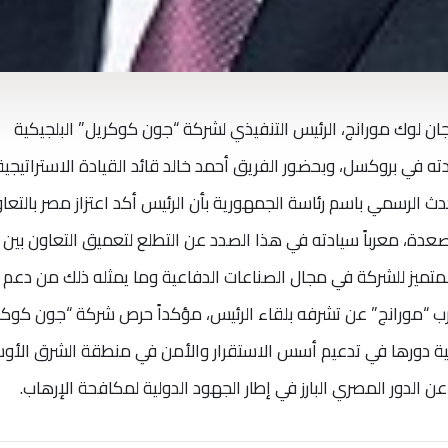
ان لوك مورانج، الرئيس التنفيذي لشركة “جون كوكريل” البلجيكية
ته في بروكسل، وبحضور الفريق أحمد خالد قائد القيادة الاستراتيجية
 الرسمي باسم رئاسة الجمهورية بأن الرئيس أكد اعتزاز مصر بالتعا
صعدة، معرباً سيادته في هذا الصدد عن التطلع لتعميق التعاون بين
المتميز للشركة في مجال الصناعات الدفاعية وما يمثله ذلك من دعم
رب “مورانج” عن تشرفه بلقاء الرئيس، مؤكداً حرص شركة “جون كوكر
ة دورها في تدعيم أسس الاستقرار والأمن في منطقة الشرق الأو
 الدور المصري البارز في إطار الجهود الدولية لمكافحة الإرهاب.