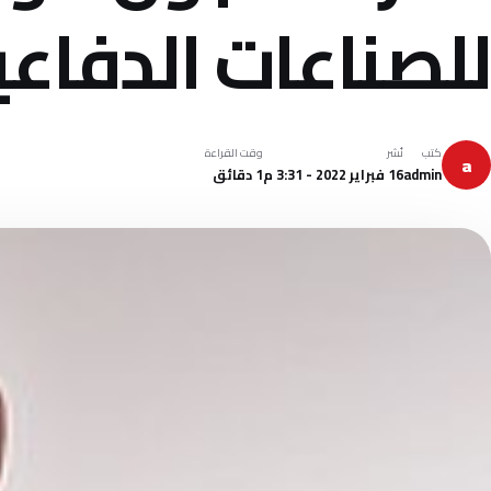
للصناعات الدفاعي
كتب
نُشر
وقت القراءة
a
admin
16 فبراير 2022 - 3:31 م
1 دقائق