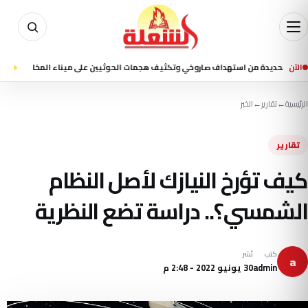
الآن
يدة من استهداف صاروخي وتكثيف هجمات الحوثيين على ميناء المخا
منذ 43 دقيقة
7 قتلى ونحو 35 جريحًا في قصف حوثي استهدف ميناء المخا وتجمعات سكنية
الرئيسية
←
تقارير
←
الخبر
تقارير
كيف تؤرخ النيازك لأصل النظام
الشمسي؟.. دراسة تضع النظرية
كتب
نُشر
a
admin
30 يونيو 2022 - 2:48 م