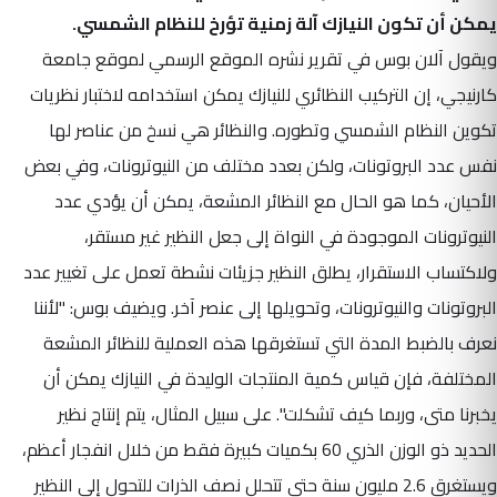
يمكن أن تكون النيازك آلة زمنية تؤرخ للنظام الشمسي.
ويقول آلان بوس في تقرير نشره الموقع الرسمي لموقع جامعة
كارنيجي، إن التركيب النظائري للنيازك يمكن استخدامه لاختبار نظريات
تكوين النظام الشمسي وتطوره. والنظائر هي نسخ من عناصر لها
نفس عدد البروتونات، ولكن بعدد مختلف من النيوترونات، وفي بعض
الأحيان، كما هو الحال مع النظائر المشعة، يمكن أن يؤدي عدد
النيوترونات الموجودة في النواة إلى جعل النظير غير مستقر،
ولاكتساب الاستقرار، يطلق النظير جزيئات نشطة تعمل على تغيير عدد
البروتونات والنيوترونات، وتحويلها إلى عنصر آخر. ويضيف بوس: "لأننا
نعرف بالضبط المدة التي تستغرقها هذه العملية للنظائر المشعة
المختلفة، فإن قياس كمية المنتجات الوليدة في النيازك يمكن أن
يخبرنا متى، وربما كيف تشكلت". على سبيل المثال، يتم إنتاج نظير
الحديد ذو الوزن الذري 60 بكميات كبيرة فقط من خلال انفجار أعظم،
ويستغرق 2.6 مليون سنة حتى تتحلل نصف الذرات للتحول إلى النظير