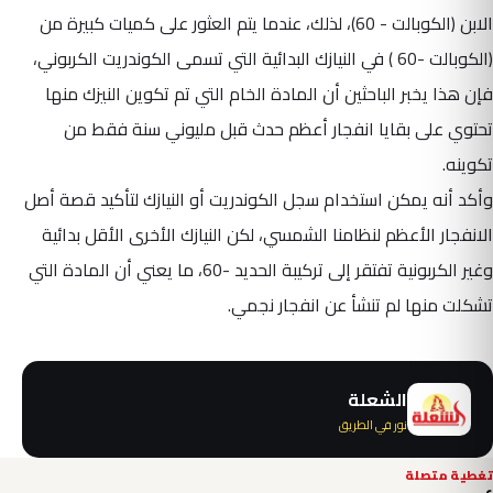
الابن (الكوبالت - 60)، لذلك، عندما يتم العثور على كميات كبيرة من
(الكوبالت -60 ) في النيازك البدائية التي تسمى الكوندريت الكربوني،
فإن هذا يخبر الباحثين أن المادة الخام التي تم تكوين النيزك منها
تحتوي على بقايا انفجار أعظم حدث قبل مليوني سنة فقط من
تكوينه.
وأكد أنه يمكن استخدام سجل الكوندريت أو النيازك لتأكيد قصة أصل
الانفجار الأعظم لنظامنا الشمسي، لكن النيازك الأخرى الأقل بدائية
وغير الكربونية تفتقر إلى تركيبة الحديد -60، ما يعني أن المادة التي
تشكلت منها لم تنشأ عن انفجار نجمي.
الشعلة
نور في الطريق
تغطية متصلة