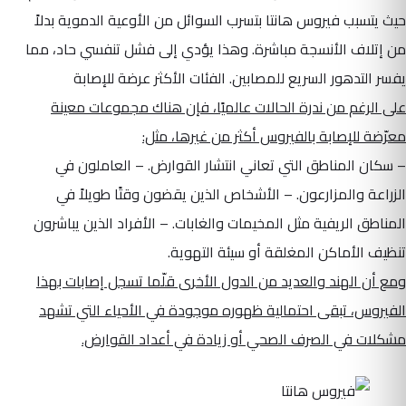
حيث يتسبب فيروس هانتا بتسرب السوائل من الأوعية الدموية بدلاً
من إتلاف الأنسجة مباشرة. وهذا يؤدي إلى فشل تنفسي حاد، مما
يفسر التدهور السريع للمصابين. الفئات الأكثر عرضة للإصابة
على الرغم من ندرة الحالات عالميًا، فإن هناك مجموعات معينة
معرّضة للإصابة بالفيروس أكثر من غيرها، مثل:
– سكان المناطق التي تعاني انتشار القوارض. – العاملون في
الزراعة والمزارعون. – الأشخاص الذين يقضون وقتًا طويلاً في
المناطق الريفية مثل المخيمات والغابات. – الأفراد الذين يباشرون
تنظيف الأماكن المغلقة أو سيئة التهوية.
ومع أن الهند والعديد من الدول الأخرى قلّما تسجل إصابات بهذا
الفيروس، تبقى احتمالية ظهوره موجودة في الأحياء التي تشهد
مشكلات في الصرف الصحي أو زيادة في أعداد القوارض.