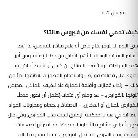
فيروس هانتا
كيف تحمي نفسك من فيروس هانتا؟
حتى اليوم، لا يتوفر لقاح خاص أو علاج مباشر للفيروس، لذا تعد
التدابير الوقائية الوسيلة الأهم للتقليل من خطر الإصابة. ومن أبرز
هذه الإجراءات الوقائية: – الامتناع عن كنس أو شفط أماكن قد
تحتوي على فضلات قوارض؛ واستخدام المطهرات لتنظيفها بدلاً من
ذلك. – ارتداء قفازات وأقنعة للحماية عند تنظيف الأماكن المحتمل
تلوثها بالقوارض. – سد ومنع أي فتحات يُحتمل أن تكون مدخلًا
للقوارض للمنازل أو المخازن. – الاحتفاظ بالطعام ومخزونات المواد
الغذائية في عبوات محكمة الإغلاق لتجنب جذب القوارض. وفي حال
ظهور أعراض مشابهة للأنفلونزا، خصوصًا عند اقترانها بصعوبات
تنفسية عقب التعرض المحتمل للقوارض، يجب المسارعة لطلب