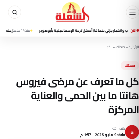
الآن
جار جزئي بخط غاز أسفل ترعة الإسماعيلية بأبوصوير
منذ 14 ساعة
إعلام إيراني يتحدث
الرئيسية
←
صحتك
←
الخبر
صحتك
كل ما تعرف عن مرضى فيروس
هانتا ما بين الحمى والعناية
المركزة
كتب
نُشر
a
abdo
9 مايو 2026 - 1:57 م