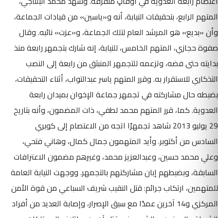
اعتصام رابعة العدوية في أوقاتٍ متفرقة. وشهد محمد البلتاجي،
المتهم الرابع، بتحقيقات النيابة، أنه و«ياسين» من قيادات الجماعة،
وأن «بديع» هو المرشد العام لتلك الجماعة، و«عزت» نائبه. وقال
صفوة حجازي، المتهم الخامس، للنيابة، إنه شارك بتجمهر رابعة منذ
بدايته حتى فضه، وتزعمه للتجمهر المنبثق من رابعة إلى النصب
التذكاري للاستقرار به. وقرر المتهم ياسر عبدالتواب، أثناء التحقيقات،
بضبطه حال مشاركته في تجمهر جماعة الإخوان بميدان رابعة
العدوية. كما، قرر المتهم محمد لطفي، ذات المضمون، وأنه بتاريخ
29 يوليو 2013 شاهد تجمهرًا اتجه من الاعتصام إلى كوبري
السادس من أكتوبر. وأيد المتهمون جمال كمال، وهاني فتحي،
وعلي محمد حسين، وعبدالعزيز محمد، وغيرهم مضمون الاعترافات
السابقة، وبضبطهم إبان مشاركتهم بالتجمهر. ووجهت النيابة العامة
للمتهمين، ارتكاب جرائم: قتل النقيب شريف السباعي من قوة الأمن
المركزي و14 آخرين عمدًا مع سبق الإصرار، وإصابة العديد من أفراد