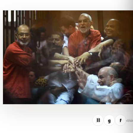
f
و
⛓
شارك