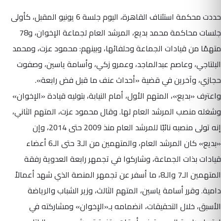
حددت محكمة استئناف القاهرة، اليوم جلسة 6 يونيو المقبل، كأولى
جلسات محاكمة محمد بديع، المرشد العام لجماعة الإخوان، و78
متهمًا من قيادات الجماعة وحلفائها، وبينهم: محمود عزت، ومحمد
البلتاجي، وعاصم عبدالماجد، وعمرو زكي، وأسامة ياسين، وصفوت
حجازي، وآخرين في قضية «أحداث عنف ما قبل فض رابعة».
واعترف «بديع»، المتهم الأول، أمام النيابة، بتوليه قيادة «الإخوان»
وشغله منصب المرشد العام لها. وقال محمود عزت، المتهم الثاني،
إنه تولى منصبه نائبًا للمرشد العام منذ 2009 حتى 2014، وإن
«بديع» كان المرشد العام، والمتهمين من الـ3 حتى الـ6 أعضاء
قيادات بذات الجماعة، وشاركوا في تجمهر رابعة العدوية رفقة
المتهمين الـ7 والـ8، ما أسفر عن تجمهر المنصة الذي شهد أعمالاً
دامية. وقرر أسامة ياسين، المتهم الثالث، وزير الشباب والرياضة
الأسبق، خلال التحقيقات، انضمامه بـ«الإخوان» ومشاركته في