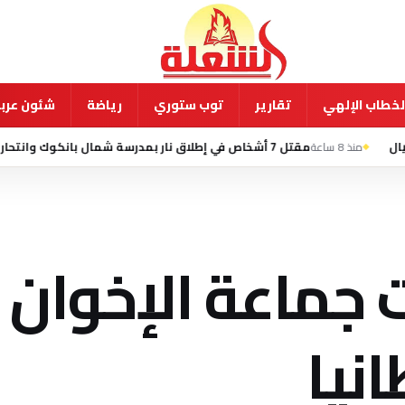
لخطاب الإلهي
تقارير
توب ستوري
رياضة
شئون عربي
مقتل 7 أشخاص في إطلاق نار بمدرسة شمال بانكوك وانتحار الطالب المشتبه به
ت جماعة الإخوان
انيا