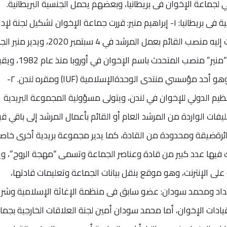
ي لجماعة الإخوان فى بريطانيا، وبعضهم يحمل الجنسية البريطانية.
ورصدت الدراسة أبرز قيادات الإخوان الارهابية فى بريطانيا: ١- إبراهيم منير: قررت جماعة الإخوان تشكيل لجنة ل
عمل الجماعة برئاسة إبراهيم منير، وأسندت إليه منصب القائم بعمل المرشد في 4 سبت
من العاصمة البريطانية لندن. وكان يشغل “منير” منصب المتحدث باسم الإخوان في 
منذ سنوات في العاصمة البريطانية لندن، وهو أحد مؤسسي منتدى الوحدةالإسلامية (IUF) ومقره لندن. ٢-
تنظيم الدولي للإخوان في لندن، ويتولى مسؤولية المجموعة البريدية
فات الواردة من المرشد العام أو القائم بأعمال المرشد إلى باقي قي
ئرةضيقة ومحدودة من القادة، كما يدير مجموعة بريدية أخرى خاص
فيها عدد كبير من قادة وعناصر الجماعة وتسمى “مهجة الروح”، ويد
 على الإنترنت، وهو موقع ينقل بيانات الجماعة وتعليمات قادتها،
سائل القادة. ٣- عصام الحداد ومحمد سودان: عضو سابق فى منظمة الإغاثة الإسلامية وش
ات الإخوان، أما محمد سودان أمين لجنة العلاقات الخارجية بجما