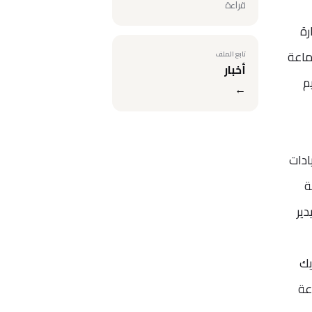
قراءة
إدارة
مبر 2020، ويدير منير الجماعة
تابع الملف
أخبار
أوروبا منذ عام 1982، ويقيم
←
ادات
ة
ير
ريك
عة