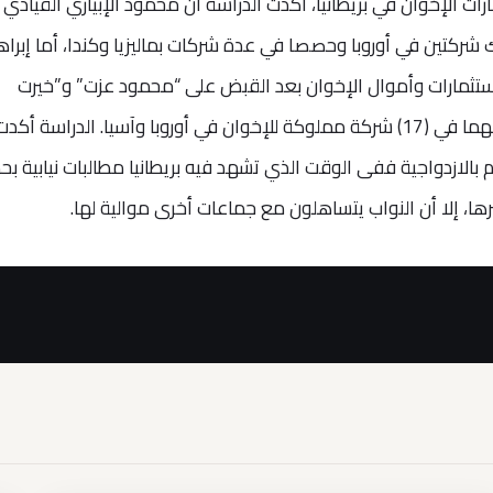
ات الإخوان في بريطانيا، أكدت الدراسة أن محمود الإبياري القيادي
لك شركتين في أوروبا وحصصا في عدة شركات بماليزيا وكندا، أما إبراه
 باستثمارات وأموال الإخوان بعد القبض على “محمود عزت” و”خيرت
الشاطر”،ويمتلك”منير” بمفرده حصصا وأسهما في (17) شركة مملوكة للإخوان في أوروبا وآسيا. الدراسة أ
 بالازدواجية ففى الوقت الذي تشهد فيه بريطانيا مطالبات نيابية بح
ها، إلا أن النواب يتساهلون مع جماعات أخرى موالية لها.