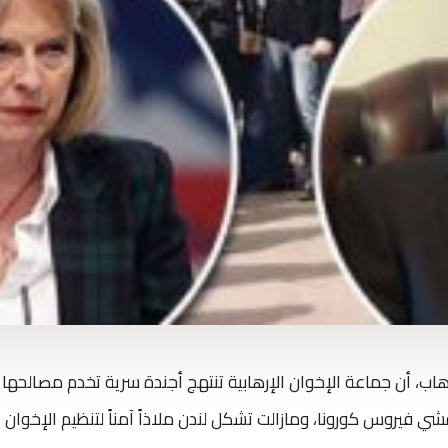
هاب، أن جماعة الإخوان الإرهابية تنتهج أجندة سرية تخدم مصالحها
شي فيروس كورونا، ومازالت تشكل لندن ملاذاً آمناً لتنظيم الإخوان