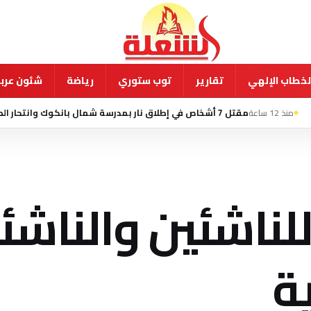
لخطاب الإلهي
تقارير
توب ستوري
رياضة
شئون عربي
ق نار بمدرسة شمال بانكوك وانتحار الطالب المشتبه به
لناشئين والناشئ
ية