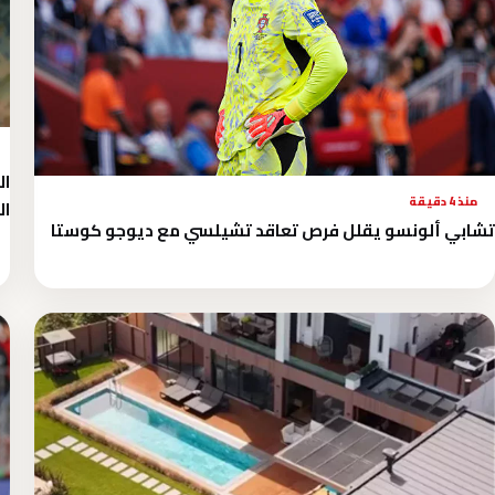
ال
منذ 4 دقيقة
ال
تشابي ألونسو يقلل فرص تعاقد تشيلسي مع ديوجو كوستا