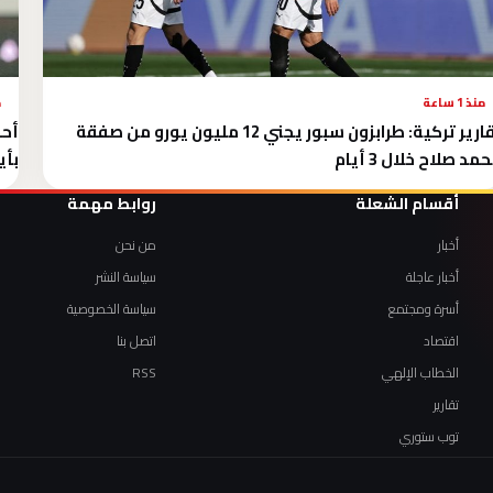
منذ 1 ساعة
م
تقارير تركية: طرابزون سبور يجني 12 مليون يورو من صفقة
أحم
مد صلاح خلال 3 أيام
بأي
أقسام الشعلة
روابط مهمة
أخبار
من نحن
أخبار عاجلة
سياسة النشر
أسرة ومجتمع
سياسة الخصوصية
اقتصاد
اتصل بنا
الخطاب الإلهي
RSS
تقارير
توب ستوري