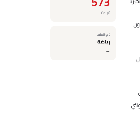
573
يريا
قراءة
ون
تابع الملف
رياضة
←
ل
لتي