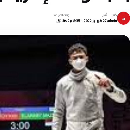
كتب
نُشر
وقت القراءة
a
admin
27 فبراير 2022 - 8:35 م
2 دقائق