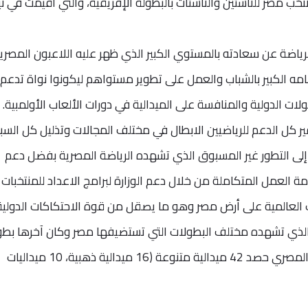
تخب مصر للناشئين والناشئات بالبطولة الإفريقية، والتي أقيمت في نيج
رياضة عن سعادته بالمستوي الكبير الذي ظهر عليه اللاعبون المصري
ه الكبير بالشباب والعمل على تطوير مستواهم ليكونوا نواة تدعم
ات الدولية والمنافسة على الميدالية في دورات الألعاب الأولمبية.
 كل الدعم للرياضيين الابطال في مختلف المجالات وتذليل كل السب
 إلى التطور غير المسبوق الذي تشهده الرياضة المصرية بفضل دعم
 العمل المتكاملة من خلال دعم الوزارة لبرامج الاعداد للمنتخبات
لعالمية على أرض مصر وهو ما يصقل من قوة الاحتكاكات الدولية
ر الذي تشهده مختلف البطولات التي تستضيفها مصر وكان آخرها بطو
العالم السلاح والرماية. وأستطاع المنتخب المصري حصد 42 ميدالية متنوعة (16 ميدالية ذهبية، 10 ميداليات