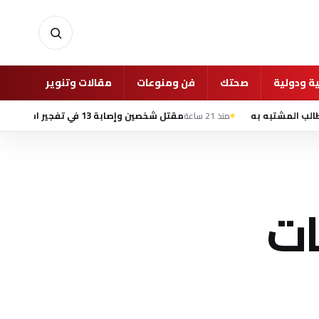
ة ودولية
صحتك
فن ومنوعات
مقالات وتنوير
غرفة 
منذ 21 ساعة
مقتل شخصين وإصابة 13 في تفجير استهدف حافلة ركاب بمدينة جرمانا السورية
ات