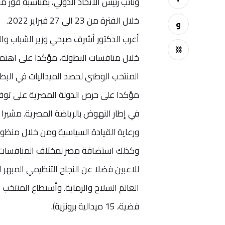
ونائب رئيس الاتحاد الدولي، بمناسبة فوز من
خلال الفترة من 23 الي 27 فبراير 2022.
و
أعرب الدكتور أشرف صبحي وزير الشباب وال
⛓
خلال منافسات البطولة، مؤكدا على اهتمام
المنتخب الوطني لحصد الميداليات في البطول
مؤكدا على حرص الدولة المصرية على توفير
في إطار النهوض بالرياضة المصرية. مشيرا
ورعاية القيادة السياسية ومن خلال منظومة
وكذلك استضافة مصر لمختلف المنافسات ا
للاعبين فضلا عن النجاح التنظيمي المبه
فضية، 15 ميدالية برونزية).