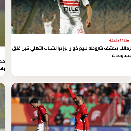
منذ 14 دقيقة
زمالك يكشف شروطه لبيع خوان بيزيرا لشباب الأهلي قبل غلق
م
مفاوضات
محم
باش