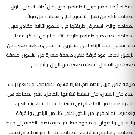
يمكنك أيضا تحضير مربى الطماطم، حتى يقبل أطفالك على تناول
الطماطم بأكثر من شكل، لتحقيق أعلى استفادة من فوائد
الطماطم، والتي نستعرض طريقتها في السطور التالية. مقادير مربى
الطماطم: نصف كيلو طماطم طازجة. 100 جرام من السكر. مقدار
ماء، يساوي حجم الإناء الذي ستطهى به المربى. قطعة صغيرة من
الزنجبيل الجاف. عود قرفة صغير. ملعقة صغيرة من الينسون. ملعقة
صغيرة من القرنفل. ملعقة صغيرة من الهيل. رشة ملح.
طريقة عمل مربى الطماطم: نشرط قشرة الطماطم، ثم نضعها بإناء
الماء حتى الغليان، حتى تسقط قشرتها بالكامل. نرفع الطماطم هن
النار، ونصفيها من الماء، ثم ننزع قشرتها تماما عنها، ونقطعها،
ونعصرها، ثم نصفيها من البذور. نطحن كلا من الزنجبيل والقرفة
والينسون والحبهان، ونمزجهم معا، ثم نضيف نصف الكمية إلى خليط
الطماطم، ونقلبهم جيدا. نرفع الطماطم على نار متوسطة، ثم نضيف