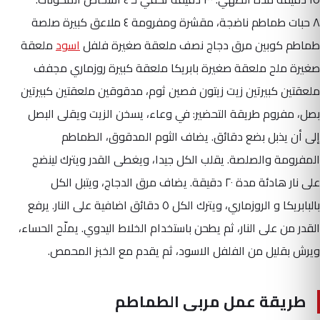
٨ حبات طماطم ناضجة، مقشرة ومفرومة ٤ ملاعق كبيرة صلصة
طماطم كوبين مرق دجاج نصف ملعقة صغيرة فلفل
اسود
ملعقة
صغيرة ملح ملعقة صغيرة بابريكا ملعقة كبيرة روزماري مجفف
ملعقتين كبيرتين زيت زيتون فصين ثوم، مدقوقين ملعقتين كبيرتين
بصل، مفروم طريقة التحضير: في وعاء، يسخن الزيت ويقلى البصل
إلى أن يذبل بضع دقائق. يضاف الثوم المدقوق، الطماطم
المفرومة والصلصة. يقلب الكل جيدا، ويغطى القدر ويترك لينضج
على نار هادئة مدة ٢٠ دقيقة. يضاف مرق الدجاج، ويتبل الكل
بالبابريكا و الروزماري، ويترك الكل ٥ دقائق اضافية على النار. يرفع
القدر من على النار، ثم يطحن باستخدام الخلاط اليدوي. يملّح الحساء،
ويرش بقليل من الفلفل الاسود، ثم يقدم مع الخبز المحمص.
طريقة عمل مربى الطماطم