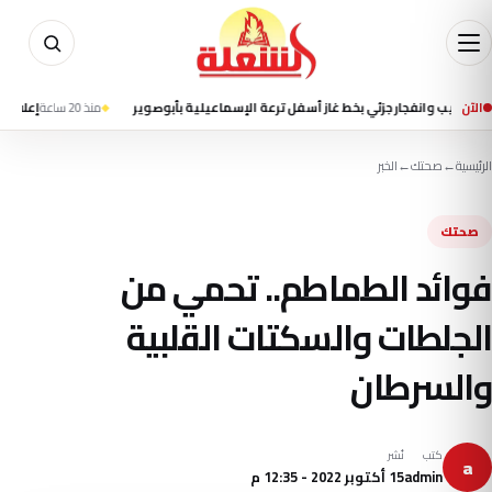
الآن
جار جزئي بخط غاز أسفل ترعة الإسماعيلية بأبوصوير
منذ 20 ساعة
إعلام إيراني يتحدث
الرئيسية
←
صحتك
←
الخبر
صحتك
فوائد الطماطم.. تحمي من
الجلطات والسكتات القلبية
والسرطان
كتب
نُشر
a
admin
15 أكتوبر 2022 - 12:35 م