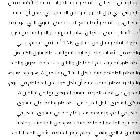
الوقاية من السرطان الطماطم غنية بالمواد المضادة للأكسدة مثل
الليكوبين التي تزيل الجذور الحرة من الجسم، التي يمكن أن تسبب
السرطان، والطماطم أيضا تمنع تلف الحمض النووي الذي هو أيضا
أحد الأسباب لمرض السرطان. لعلاج الالتهابات وآلام المفاصل شرب
عصير الطماطم يقلل من مستوى (TNF-ألفا) في الجسم، وهي
واحدة من الأسباب وراء الإصابة بالالتهابات، لذلك تناول الكثير من
الطماطم، لتخفيف آلام المفاصل والالتهابات. لصحة العيون والجلد
والعظام الطماطم غنية بشكل استثنائي بفيتامين A وهو جيد لعينيك،
والجلد والعظام، فيجب عليك أن تأكل كوب من الطماطم في اليوم،
للحصول على نصف الجرعة اليومية الموصى بها من فيتامين A.
مرضى السكري تناول المزيد من الطماطم يحافظ على مستوى
السكر في الدم، ويمنع حدوث ارتفاع حاد في مستوى السكر في
الدم. تزيد المناعة الطماطم غنية بالعديد من الفيتامينات وخاصة
فيتامين C، الذي يشفي الجسم ويعزز المناعة. يشفي الجلد التالف