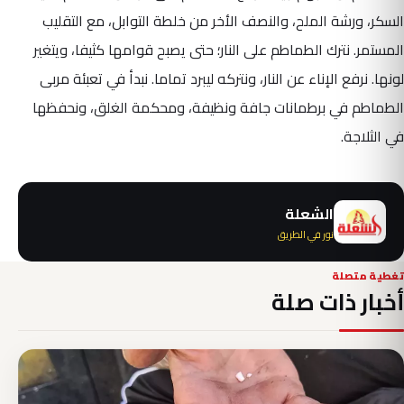
السكر، ورشة الملح، والنصف الأخر من خلطة التوابل، مع التقليب
المستمر. نترك الطماطم على النار؛ حتى يصبح قوامها كثيفا، ويتغير
لونها. نرفع الإناء عن النار، ونتركه ليبرد تماما. نبدأ في تعبئة مربى
الطماطم في برطمانات جافة ونظيفة، ومحكمة الغلق، ونحفظها
في الثلاجة.
الشعلة
نور في الطريق
تغطية متصلة
أخبار ذات صلة