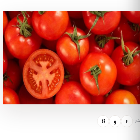
f
و
⛓
شارك