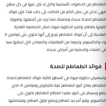
الطماطم من الخضروات الأساسية والتي لا غنى عنها في كل مطبخ،
فهي تدخل في عمل الكثير من الاكلات، إلى جانب هذا، فإن فوائد
الطماطم للصحة عديدة ومذهلة، مما يزيد من أهميتها، وضرورة
تناولها بانتظام. وتشير الدكتورة مروة كمال اختصاصية التغذية
العلاجية إلى أن فوائد الطماطم ترجع إلى أنها تحتوي على فيتامين A
وc، والكالسيوم، وغيرها من الفيتامينات والمعادن التي تجعلها سببا
في الشفاء والحماية من أمراض عديدة.
فوائد الطماطم للصحة
وتستعرض دكتورة مروة في السطور التالية، فوائد الطماطم للصحة.
الطماطم يعالج الربو الطماطم غنية بالليكوبين وفيتامين A، الذي
يمنع ويسيطر على الربو. مفيدا للعظام الطماطم تحتوي على
الكالسيوم، وهو أمر جيد للعظام ويمنع ترقق العظام، وهشاشتها.