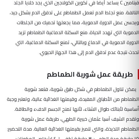
فيتامين C يساعد أيضا في تكوين الكولاجين الذي يجد خلايا الجلد
التالفة. منع تجلط الدم تعمل الطماطم على تدفق الدم بشكل جيد،
ويحسن عمل الدورة الدموية، مما يجعلها تحميك من الجلطات
الدموية التي تهدد الحياة. منع السكتة الدماغية الطماطم تزيد
الدورة الدموية في الدماغ وبالتالي، تمنع السكتة الدماغية، التي
تحدث نتيجة عدم تدفق الدم إلى هذا الجهاز الحيوي.
طريقة عمل شوربة الطماطم
يمكن تناول الطماطم في شكل طبق شوربة، فتعد شوربة
الطماطم من الأطباق المفيدة، وقيمتها الغذائية عالية، وتعتبر وجبة
أساسية لأبنائك طوال الشتاء، لأنها تمنح الجسم الدفء والطاقة.
وتقدم الشيف آسيا عثمان خبيرة الطهي، طريقة عمل شوربة
الطماطم اللذيذة، والتي تتميز بقيمتها الغذائية العالية. مدة التحضير:
١٥ دقيقة مدة الطهي: ٣٠ دقيقة تكفي لـ ٤ اشخاص المكونات: