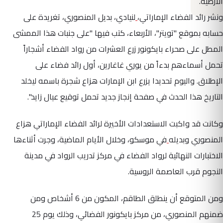
الأرضية.
ونشر رائد الفضاء الإماراتي،
لنيادي، بديل المنصوري، تغريدة على
حسابه بموقع "تويتر"، الأربعاء، كتب فيها "على جنبات هذا الممشى
المطل على صحراء بايكونور زرع العشرات من رواد الفضاء أشجاراً
تحمل أسماءهم بدءاً من يوري غاغارين، أول رائد فضاء على
الإطلاق. واليوم تحديدا يزرع ابن الإمارات هزاع شجرة باسمه ليخلد
التاريخ هذا الحدث في صفحة إنجاز جديد تحمل توقيع عيال زايد".
وكانت قد واكبت الاستعدادات الأخيرة لرائد الفضاء الإماراتي هزاع
المنصوري وبديله
في موسكو، وخلال الأيام الماضية، وجرت أثناءها
الاختبارات النهائية لرواد الفضاء في مركز تدريب الرواد في مدينة
النجوم قرب العاصمة الروسية.
ومن المتوقع أن ينطلق الطاقم، المكون من 6 أشخاص ومن
ضمنهم المنصوري، من مركز بايكونور الفضائي، وذلك يوم 25