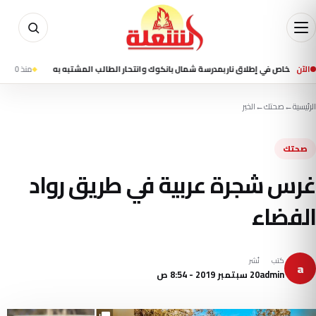
الآن
منذ 10 ساعة
مقتل شخصين وإصابة 13 
الرئيسية
←
صحتك
←
الخبر
صحتك
غرس شجرة عربية في طريق رواد
الفضاء
كتب
نُشر
a
admin
20 سبتمبر 2019 - 8:54 ص