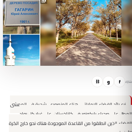
f
و
⛓
شارك
زرع رائد الفضاء الإماراتي، هزاع المنصوري، شجرة في الممشى
المطل على صحراء بايكونور في كازاخستان، على غرار كل رواد
الفضاء الذين انطلقوا من القاعدة الموجودة هناك نحو خارج الكرة