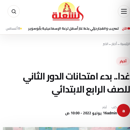
الآن
يب وانفجار جزئي بخط غاز أسفل ترعة الإسماعيلية بأبوصوير
8 أغسطس 2026 - 1:40 م
إ
الرئيسية
←
أخبار
←
الخبر
أخبار
غدا.. بدء امتحانات الدور الثاني
للصف الرابع الابتدائي
كتب
نُشر
a
admin
16 يوليو 2022 - 10:00 ص