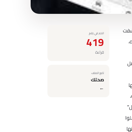
. وكشفت
الخبر في رقم
419
،
قراءة
مل
تابع الملف
صحتك
ا
←
ه،
ل"
لوا
ها