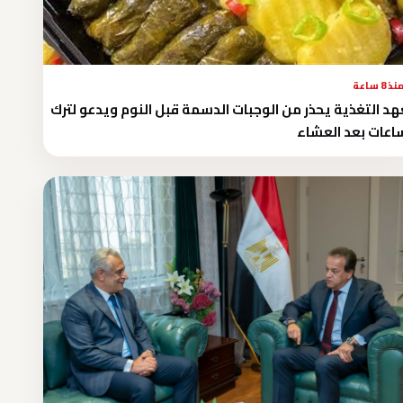
نذ 8 ساعة
د التغذية يحذر من الوجبات الدسمة قبل النوم ويدعو لترك