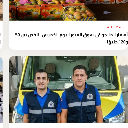
منذ 2 ساعة
أسعار المانجو في سوق العبور اليوم الخميس.. الفص بين 50
ال
و120 جنيهًا
ال