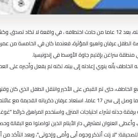
نجح مراهق اندونيسي في العودة إلى عائلته، بعد 12 عاما من حادث اختطافه ، في واقعة لا تكاد تصدق
صة الطفل عرفان واهيو المؤثرة، فعندما كان في الخامسة من عمره
 منطقة سراغن بإقليم جاوة الأوسط في إندونيسيا.
الخاطف بأنه ينوي إعادته إلى بيته، لكنه لم يفعل وأجبره على الع
 الخاطف، حتى تم القبض على الأخير وانتقل الطفل الذي كان وقته
في السابعة إلى دار لرعاية الأيتام. لكن عندما وصل إلى سن 17 عاما، استعاد عرفان ذكرياته القديمة مع عائلت
برفقة جدته لشراء احتياجات المنزل. واستخدم المراهق خرائط "غوغ
وأعطى العنوان لمشرفي دار الأيتام الذين تواصلوا مع البقالة وحص
لصحيفة: "لا زلت أتذكر وجوه أبي وأمي وإخوتي"، وبعد التأكد من أن