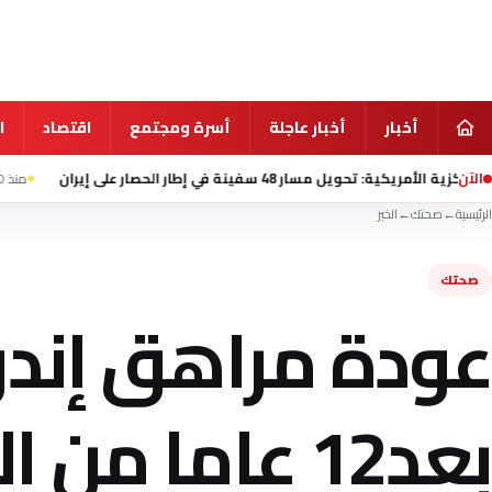
أخبار
أخبار عاجلة
أسرة ومجتمع
اقتصاد
ا
الآن
سفينة في إطار الحصار على إيران
منذ 10 ساعة
هيئة بحري
الرئيسية
←
صحتك
←
الخبر
صحتك
عودة مراهق إندو
بعد12 عاما م