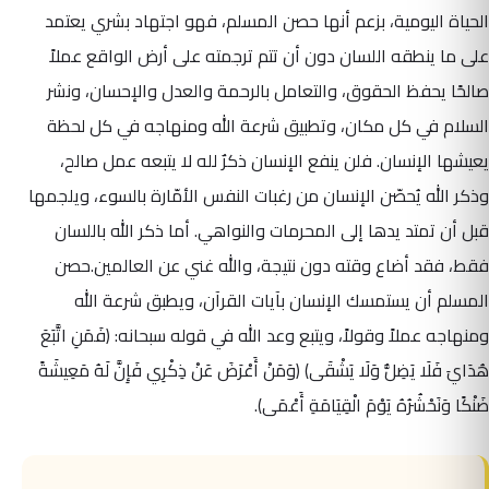
الحياة اليومية، بزعم أنها حصن المسلم، فهو اجتهاد بشري يعتمد
على ما ينطقه اللسان دون أن تتم ترجمته على أرض الواقع عملاً
صالحًا يحفظ الحقوق، والتعامل بالرحمة والعدل والإحسان، ونشر
السلام في كل مكان، وتطبيق شرعة الله ومنهاجه في كل لحظة
يعيشها الإنسان. فلن ينفع الإنسان ذكرٌ لله لا يتبعه عمل صالح،
وذكر الله يُحصّن الإنسان من رغبات النفس الأمّارة بالسوء، ويلجمها
قبل أن تمتد يدها إلى المحرمات والنواهي. أما ذكر الله باللسان
فقط، فقد أضاع وقته دون نتيجة، والله غني عن العالمين.حصن
المسلم أن يستمسك الإنسان بآيات القرآن، ويطبق شرعة الله
ومنهاجه عملاً وقولاً، ويتبع وعد الله في قوله سبحانه: ﴿فَمَنِ اتَّبَعَ
هُدَايَ فَلَا يَضِلُّ وَلَا يَشْقَى﴾ ﴿وَمَنْ أَعْرَضَ عَنْ ذِكْرِي فَإِنَّ لَهُ مَعِيشَةً
ضَنْكًا وَنَحْشُرُهُ يَوْمَ الْقِيَامَةِ أَعْمَى﴾.