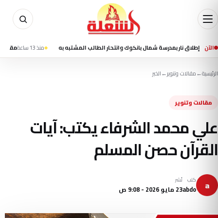
الآن
منذ 13 ساعة
مقتل شخصين وإصابة 13 في تفجير استهدف حافلة ركاب بم
الرئيسية
←
مقالات وتنوير
←
الخبر
مقالات وتنوير
علي محمد الشرفاء يكتب: آيات
القرآن حصن المسلم
كتب
نُشر
a
abdo
23 مايو 2026 - 9:08 ص