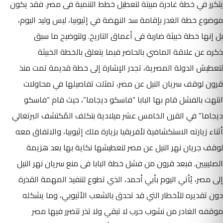
يتكرر في خطة غادرة مبيتة لتعطيل خطط التنمية فى مصر. فقد يكون
موضوع خطة الغدر بإقامة سد النهضة في إثيوبيا، ليس وليد اليوم،
بل إنها خطة خبيثة ضاربة فى أعماق التاريخ. ولتوضيح ما سبق
ذكره عن علاقة الماضي بالحاضر فيما يتعلق بالخطة الخبيثة
لتعطيش الدولة المصرية، تجدر الإشارة إلى خطة قديمة تمت منذ
قرون لوقف سريان النيل عن مصر، تمثلت تفاصيلها في محاولات
انتهت بالفشل قام بها البابا “فاسكو ديجاما”، حيث قام “فاسكو
ديجاما” في القرن الخامس عشر ميلادية بتكلف المُكتشف البرتغالي
أثناء زيارته الاستكشافية لأفريقيا بزيارة ملك إثيوبيا، والاتفاق معه
لوقف جريان نهر النيل عن مصر لتعطيشها نكاية بها بعد هزيمة
الصليبيين. فبعد قرون من فشل خطة البابا فى منع سريان نهر النيل
إلى مصر، يُأتي اليوم بأبي أحمد، الذي تطوع لتنفيذ المهمة القذرة
دون تقديره للأخطار التي قد تحدق بالشعب الأثيوبي، وما يشكله
موقفه الغادر من نشوب حرب لا تبقي ولا تذر تتضرر فيها مصر