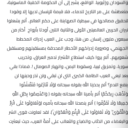
والسودان وإثيوبيا. الواقع
،
يشير إلى أن الحكومة الخفية الماسونية،
متعطشة على مر التاريخ للدماء، فلا قيمة للإنسان لديها إلا وقودا
لتحقيق مصالحها في سيطرة الصهاينة على حكم العالم.. ألم يشعلوا
نيران الحربين العالميتين الأولى والثانية اللتين أودتا بأرواح أكثر من
سبعون مليون إنسان. من هنا، وجب على العرب إدراك المخطط
الجهنمي، وضرورة إدراكهم الأخطار المحدقة بمستقبلهم ومستقبل
شعوبهم.. ألم يروا كيف استطاع الأشرار تدمير العراق، وتخريب
سوريا، وتمزيق ليبيا، وسقوط اليمن، وانهيار الصومال !. فماذا بقي
بعد ليعي العرب الطامة الكبرى التي لن تبقي ولن تذر وحينها لن
ينفع الندم؟ ألم يحذرنا الله بقوله سبحانه
(وَلَا تَنَازَعُوا فَتَفْشَلُوا
وَتَذْهَبَ رِيحُكُمْ)
ألم يأمرنا الله سبحانه بقوله
( وَاعْتَصِمُوا بِحَبْلِ اللَّهِ
جَمِيعًا وَلَا تَفَرَّقُوا )
ألم ينصحنا الله سبحانه بأمره
(وَتَعَاوَنُوا عَلَى الْبِرِّ
وَالتَّقْوَىٰ ۖ وَلَا تَعَاوَنُوا عَلَى الْإِثْمِ وَالْعُدْوَانِ ۚ)
. لقد تعاونت قوى الشر
والبغضاء من الذئاب والضباع والثعالب على أمةً العرب، حيث تبعثرت