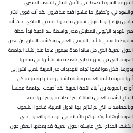
المهمة القذرة للضغط على الأمن المائي للشعب المصري
والسوداني، وتحقيق ما فشلوا فيه منذ قرون. لقد أتت قوى الشر
برئيس وزراء إثيوبيا ليتولى تحقيق ماعجزوا عنه في الماضي، حيث أنه
مع التهديد الإثيوبي لتعطيش مصر بواسطة سد الخيبة تبدأ لحظة
سقوط ما سمي بالأمن القومي العربي، وينكشف النفاق بين بعض
الدول العربية الذي ظل سائدا مدة سبعون عاما منذ إنشاء الجامعة
العربية، التي في وجهة نظرى مُعطلة منذ نشأتها في قيامها
بدورها، فكل مواقفها تجاه التهديدات غير العربية للعرب تشير إلى
أنها مفرقة للأمة العربية ومشتتة لشمل وحدتها وممزقة كل
أواصر العروبة بين أبناء الأمة العربية. لقد أصبحت الجامعة مجلساً
لخداع الشعب العربي بالبيانات غير الصادقة وغير الهادفة،
وبالمعاهدات التي لم تلتزم بها الدول العربية، فباعوا الشعوب
العربية أوهاماً وخدعوهم بالأحلام فى الوحدة والتعاون حتى
انكشف الخداع الذي مارسته الدول العربية ضد بعضها البعض دون