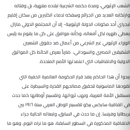
الشعب الإثيوبي، ومدة حكمه الشرعية لبلاده منتهية، بل وقتاله
وارتكابه العديد من الجرائم وسفكه لدماء الكثيرين من سكان إقليم
تيجراي أحد مكونات الدولة الإثيوبية- إلا أن المجتمع الدولي مازال
يعطى ظهره لكل أفعاله، وكأنه موافق على كل ما يقوم به رئيس
الوزراء الإثيوبي غير الشرعي من أعمال ضد حقوق الشعبين
الشقيقين المصري والسوداني، ضارباً بعرض الحائط كل المواثيق
الدولية والاتفاقيات التي اعتمدتها الأمم المتحدة.
يبدوا أن هذا الحاكم ينفذ قرار الحكومة العالمية الخفية التي
تقودها الماسونية لتحقيق مصالحهم القذرة والسيطرة على
مستقبل الأمة العربية، ونهب ثرواتها، وتقسيم أوطانها كما حدث
في اتفاقية سايكس بيكو لتقسيم الوطن العربي سنة ١٩١٦ بين
بريطانيا وفرنسا. إن ما حدث في السابق
،
وتبعاته الحالية جراء
الاتفاقية المذكورة في السطور السابقة، هو ما نراه اليوم، وهو ما