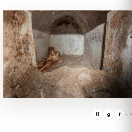
f
و
⛓
شارك