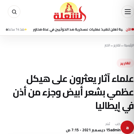
الآن
ية تعلن تنفيذ عمليات عسكرية ضد الحوثيين في عدة محاور
منذ 14 ساعة
منتخب ناشئات اليد يتأخر 12-13 أمام إسبان
الرئيسية
←
تقارير
←
الخبر
تقارير
علماء آثار يعثرون على هيكل
عظمي بشعر أبيض وجزء من أذن
في إيطاليا
كتب
نُشر
a
admin
15 ديسمبر 2021 - 7:15 ص