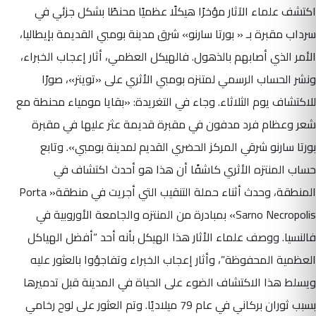
اكتشف علماء الآثار مؤخرًا هيكلًا عظميًا محنطًا بشكل جزئي في
سرداب مقبرة بـ « بورتا سارنو» شرق مدينة بومبي القديمة بإيطاليا،
الأمر الذي أصابهم بالذهول. فالهيكل العظمي، أثار إعجاب الخبراء،
ونشر الحساب الرسمي لمتنزه بومبي الأثري على «تويتر»، صورًا
للاكتشاف يوم الثلاثاء. وجاء في التغريدة: «بقايا مومياء محنطة مع
شعر وعظام فرد مدفون في مقبرة قديمة عثر عليها في مقبرة
بورتا سارنو شرقي المركز الحضري القديم لمدينة بومبي». وتابع
حساب المنتزه الأثري كاشفًا أن هذا هو أحدث اكتشاف في
المنطقة، وحدث أثناء حملة التنقيب التي أجريت في منطقة« Porta
Sarno Necropolis» بمبادرة من المنتزه والجامعة الأوروبية في
فالنسيا. ووصف علماء الأثار هذا الهيكل بأنه أحد “أفضل الهياكل
العظمية المحفوظة”، وأثار إعجاب الخبراء وتفاجؤوا بالعثور عليه
ويسلط هذا الاكتشاف الضوء على الحياة في المدينة قبل تدميرها
بسبب ثوران بركاني في عام 79 ميلاديًا. وتم العثور على لوح رخامي