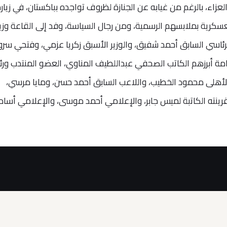
اء، بالرغم من غيابه عن الجنازة لظروف تواجده بباكستان، في زيار
كرية بملابسهم الرسمية، ومن رجال السياسة، وفد إلى القاعة وزير
لرئاسي السابق أحمد شفيق، والوزير الأسبق زكريا عزمي، وفتحي سرور
مة أبرزهم الكاتب الصحفي عبداللطيف المناوي، العضو المنتدب ور
 الأهلى محمود الخطيب، واللاعب السابق أحمد حسن، ومايا مرسي،
رينته الكاتبة لميس جابر، والإعلامي أحمد موسى، والإعلامي أسام