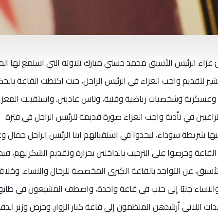
 عزاء الرئيس الأسبق محمد حسني مبارك تلاوته التي استمع لها الم
ير لتقديم واجب العزاء في الرئيس الراحل، حيث اكتظت القاعة بالحض
عسكرية وشخصيات رياضية وفنية، وناس عاديين. واستقبلت المعزي
غبين في تأدية واجب العزاء صورة قديمة للرئيس الراحل في فترة
ليها شريطة سوداء، ليجدوا في استقبالهم ابنا الرئيس الراحل جمال و
قاعة وحرصوا على الترحيب بالداخلين بحرارة وتقديم الشكر لهم، فيم
لأسبق، عن التواجد بالقاعة الكبرى المخصصة للرجال والنساء. وخلا
والنساء جنبًا إلى جنب في قاعة واحدة، واصطف المشيعون في طابور
ت اللاتي أرشدهن المنظمون إلى قاعة كبار الزوار. وحرص وزير الدفا