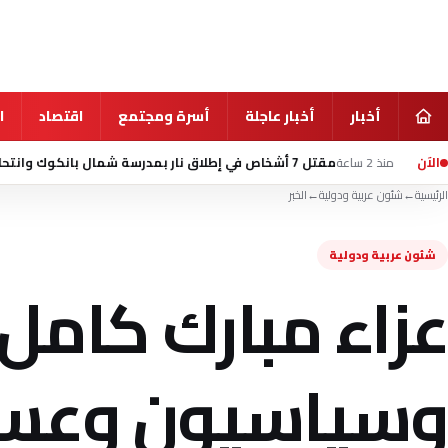
أخبار
أخبار عاجلة
أسرة ومجتمع
اقتصاد
ا
الآن
مقتل 7 أشخاص في إطلاق نار بمدرسة شمال بانكوك وانتحار الطالب المشتبه به
الرئيسية
←
شئون عربية ودولية
←
الخبر
شئون عربية ودولية
عزاء مبارك كامل
وسياسيون وعسك