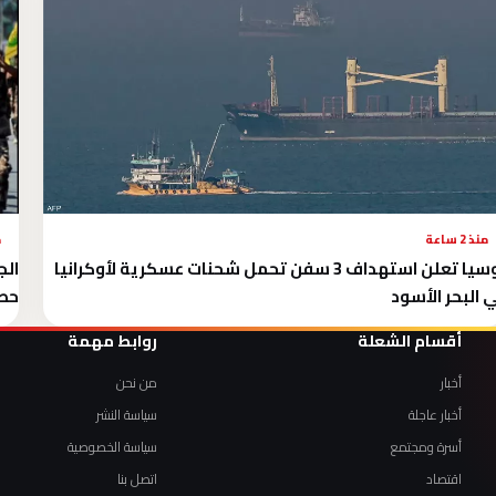
منذ 2 ساعة
م
روسيا تعلن استهداف 3 سفن تحمل شحنات عسكرية لأوكرانيا
الج
 البحر الأسود
حصر
أقسام الشعلة
روابط مهمة
أخبار
من نحن
أخبار عاجلة
سياسة النشر
أسرة ومجتمع
سياسة الخصوصية
اقتصاد
اتصل بنا