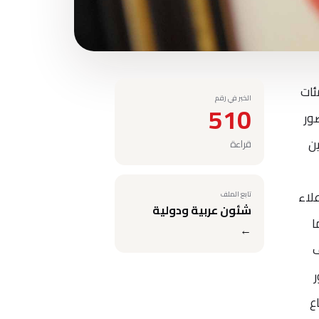
ئات
الخبر في رقم
510
ور
ن
قراءة
علاء
تابع الملف
شئون عربية ودولية
ا
←
ف
ع