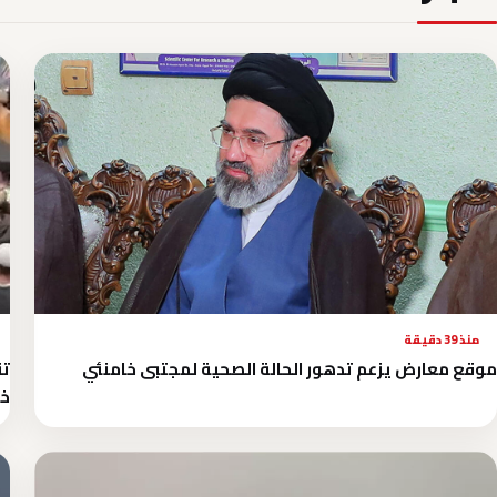
منذ 39 دقيقة
موقع معارض يزعم تدهور الحالة الصحية لمجتبى خامنئي
تق
خل