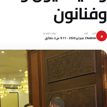
وفنانون
كتب
نُشر
وقت القراءة
a
admin
29 فبراير 2020 - 9:11 ص
2 دقائق