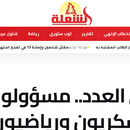
لخطاب الإلهي
تقارير
توب ستوري
رياضة
شئون عربي
منذ 10 ساعة
مقتل شخصين وإصابة 13 في تفجير استهدف حافلة ركاب بمدينة جرمانا السورية
 العدد.. مسؤولو
ريون ورياضيون