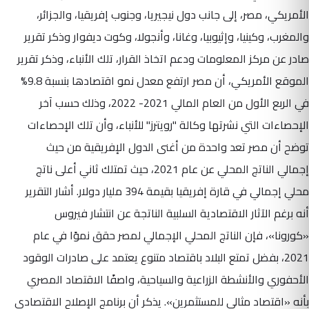
الأمريكي، مصر، إلى جانب دول نيجيريا، وجنوب إفريقيا، والجزائر،
والمغرب، وكينيا، وإثيوبيا، وغانا، وأنجولا، وكوت ديفوار وذكر تقرير
صادر عن مركز المعلومات ودعم اتخاذ القرار، تلك الأنباء، وذكر تقرير
الموقع الأمريكي، أن مصر ارتفع معدل نمو اقتصادها بنسبة 9.8%
في الربع الأول من العام المالي 2021- 2022، وذلك حسب آخر
الإحصاءات التي نشرتها وكالة "رويترز" للأنباء، وأن تلك الإحصاءات
توضح أن مصر تعد واحدة من أغنى الدول الإفريقية من حيث
إجمالي الناتج المحلي عن عام 2021، حيث تمتلك ثاني أعلى ناتج
محلي إجمالي في قارة إفريقيا بقيمة 394 مليار دولار. أشار التقرير
أنه برغم الآثار الاقتصادية السلبية الناتجة عن انتشار فيروس
«كورونا»، فإن الناتج المحلي الإجمالي لمصر حقق نموًا في عام
2021، بفضل تمتع البلاد باقتصاد متنوع يعتمد على صادرات الوقود
الأحفوري والأنشطة الزراعية والسياحية، واصفًا الاقتصاد المصري
بأنه «اقتصاد مثالي للمستثمرين». يذكر أن برنامج الإصلاح الاقتصادي