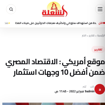
الآن
 من استهداف صاروخي وتكثيف هجمات الحوثيين على ميناء المخا
منذ 2 ساعة
7 قتلى ونحو 35 جريحًا في قصف حوثي استهدف ميناء المخا وتجمعات سكنية
الرئيسية
←
تقارير
←
الخبر
تقارير
موقع أمريكي : الاقتصاد المصري
ضمن أفضل 10 وجهات استثمار
كتب
نُشر
a
admin
9 فبراير 2022 - 11:45 ص