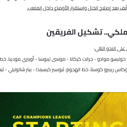
ملكي.. تشكيل الفريقين
ى النحو التالي:
: خوليسو موادو - جرانت كيكانا - موسى ليبوسا - أوبيري موديبا. خط
كاس ريبيرو كوستا. خط الهجوم: ثيوسير كيسيندا - بيتر شالوليلي - ثيم