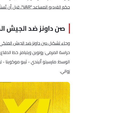
حكم الفيديو المساعد "VAR"، قبل أن تُستأنف بعد إصلاح الخلل واستقرار الأوضاع داخل الملعب.
صن داونز ضد الجيش ال
وجاء تشكيل صن داونز ضد الجيش الملكي عل
حراسة المرمى: رونوين ويليامز. خط الدفاع
الوسط: مارسيلو أليندي - ثيبو موكوينا - لو
زواني.