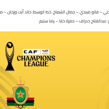
ادني – فالو ميندي – جمال الشماخ. خط الوسط: خالد أيت ورخان – 
عبدالفتاح حدراف – حمزة خابا – رضا سليم.