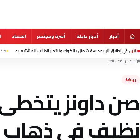
أخبار
أخبار عاجلة
أسرة ومجتمع
اقتصاد
ا
الآن
منذ 15 ساعة
مقتل شخصين وإصابة 13 في تفجير استهدف حافلة ركا
الرئيسية
←
رياضة
←
الخبر
رياضة
صن داونز يتخطى
نظيف في ذهاب ن