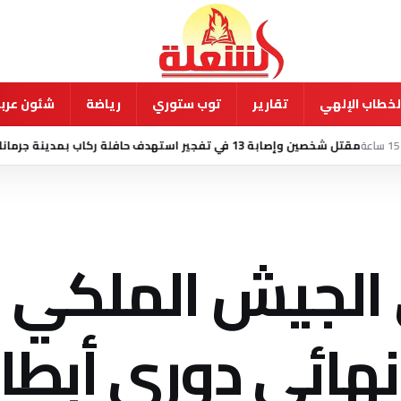
لخطاب الإلهي
تقارير
توب ستوري
رياضة
شئون عربي
ب بمدينة جرمانا السورية
منذ 16 ساعة
 الجيش الملكي
هائي دوري أبطا