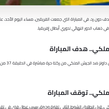
ف دون رد، في المباراة التي جمعت الفريقين، مساء اليوم الأحد، ع
ي ذهاب الدور النهائي لدوري أبطال إفريقيا.
لكي.. هدف المباراة
أحرز أوبيري موديبا هدف التقدم لصالح صن داونز ضد
لكي.. توقف المباراة
ي، قبل انطلاق الشوط الثاني لفترة وجيزة، بسبب عطل فني في تقن