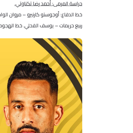
حراسة المرمى: أحمد رضا تكناوتي.
خط الدفاع: أوجوستو كارنيرو – مروان الو
ربيع حريمات – يوسف الفحلي. خط الهجوم: 