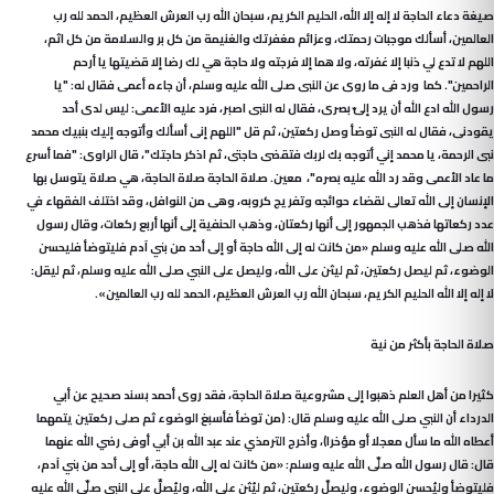
صيغة دعاء الحاجة لا إله إلا الله، الحليم الكريم، سبحان الله رب العرش العظيم، الحمد لله رب
العالمين، أسألك موجبات رحمتك، وعزائم مغفرتك والغنيمة من كل بر والسلامة من كل اثم،
اللهم لا تدع لي ذنبا إلا غفرته، ولا هما إلا فرجته ولا حاجة هي لك رضا إلا قضيتها يا أرحم
الراحمين". كما ورد فى ما روى عن النبى صلى الله عليه وسلم، أن جاءه أعمى فقال له: "يا
رسول الله ادع الله أن يرد إلىّ بصرى، فقال له النبى اصبر، فرد عليه الأعمى: ليس لدى أحد
يقودنى، فقال له النبى توضأ وصل ركعتين، ثم قل "اللهم إنى أسألك وأتوجه إليك بنبيك محمد
نبى الرحمة، يا محمد إني أتوجه بك لربك فتقضى حاجتى، ثم اذكر حاجتك"، قال الراوى: "فما أسرع
ما عاد الأعمى وقد رد الله عليه بصره"، معين. صلاة الحاجة صلاة الحاجة، هي صلاة يتوسل بها
الإنسان إلى الله تعالى لقضاء حوائجه وتفريج كروبه، وهى من النوافل، وقد اختلف الفقهاء في
عدد ركعاتها فذهب الجمهور إلى أنها ركعتان، وذهب الحنفية إلى أنها أربع ركعات، وقال رسول
الله صلى الله عليه وسلم «من كانت له إلى الله حاجة أو إلى أحد من بني آدم فليتوضأ فليحسن
الوضوء، ثم ليصل ركعتين، ثم ليثن على الله، وليصل على النبي صلى الله عليه وسلم، ثم ليقل:
لا إله إلا الله الحليم الكريم، سبحان الله رب العرش العظيم، الحمد لله رب العالمين».
صلاة الحاجة بأكثر من نية
كثيرا من أهل العلم ذهبوا إلى مشروعية صلاة الحاجة، فقد روى أحمد بسند صحيح عن أبي
الدرداء أن النبي صلى الله عليه وسلم قال: (من توضأ فأسبغ الوضوء ثم صلى ركعتين يتمهما
أعطاه الله ما سأل معجلا أو مؤخرا)، وأخرج الترمذي عند عبد الله بن أبي أوفى رضي الله عنهما
قال: قال رسول الله صلّى الله عليه وسلم: «من كانت له إلى الله حاجة، أو إلى أحد من بني آدم،
فليتوضأ وليُحسن الوضوء، وليصلّ ركعتين، ثم ليُثن على الله، وليُصلِّ على النبي صلّى الله عليه