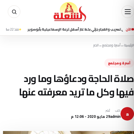
الآن
ريب وانفجار جزئي بخط غاز أسفل ترعة الإسماعيلية بأبوصوير
منذ 22 ساعة
إعلام إيرا
الرئيسية
←
أسرة ومجتمع
←
الخبر
أسرة ومجتمع
صلاة الحاجة ودعاؤها وما ورد
فيها وكل ما تريد معرفته عنها
كتب
نُشر
a
admin
29 مايو 2020 - 12:06 م