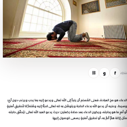
f
و
⛓
شارك
الدعاء هو مخ العبادة، فعلى المُسلم أن يلجأ إلى الله تعالى ويدعو إليه بما يحب ويرغب دون أيّ
وسيط، وعليه أن يدعو الله بدعاء الحاجة ويتوسّل به لله تعالى لاجئًا إليه ومُتضرّعًا لتَحقيقِ أمنيةٍ
أو أمرٍ ما هو بِحاجته، ويكون الدعاء بعد صلاة ركعتين؛ حيث يدعو العبد الله تعالى ليُحقّق حاجته
مثل إزالة همٍّ ألمّ به، أو تحقيق أمنيةٍ يسعى للوصول إليها.