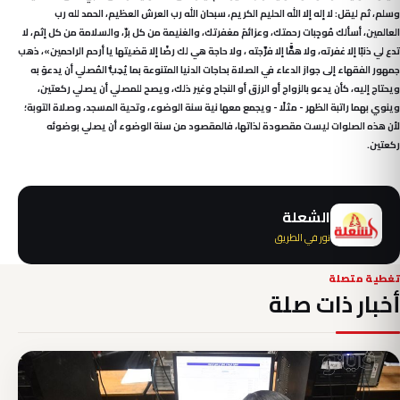
وسلم، ثم ليقل: لا إله إلا الله الحليم الكريم، سبحان الله رب العرش العظيم، الحمد لله رب
العالمين، أسألك مُوجِبات رحمتك، وعزائمَ مغفرتك، والغنيمة من كل برّ، والسلامة من كل إثم، لا
تدع لي ذنبًا إلا غفرته، ولا همًَّا إلا فرَّجته ، ولا حاجة هي لك رضًا إلا قضيتها يا أرحم الراحمين»، ذهب
جمهور الفقهاء إلى جواز الدعاء في الصلاة بحاجات الدنيا المتنوعة بما يُحِبُّ المُصلي أن يدعوَ به
ويحتاج إليه، كأن يدعو بالزواج أو الرزق أو النجاح وغير ذلك، ويصح للمصلي أن يصلي ركعتين،
وينوي بهما راتبة الظهر - مثلًا - ويجمع معها نية سنة الوضوء، وتحية المسجد، وصلاة التوبة؛
لأن هذه الصلوات ليست مقصودة لذاتها، فالمقصود من سنة الوضوء أن يصلي بوضوئه
ركعتين.
الشعلة
نور في الطريق
تغطية متصلة
أخبار ذات صلة