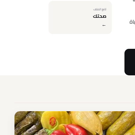
تابع الملف
صحتك
اة
←