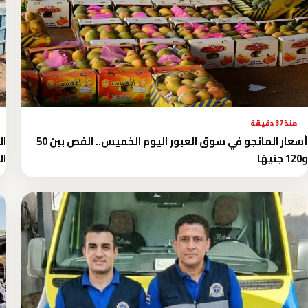
منذ 37 دقيقة
أسعار المانجو في سوق العبور اليوم الخميس.. الفص بين 50
ال
و120 جنيهًا
ال