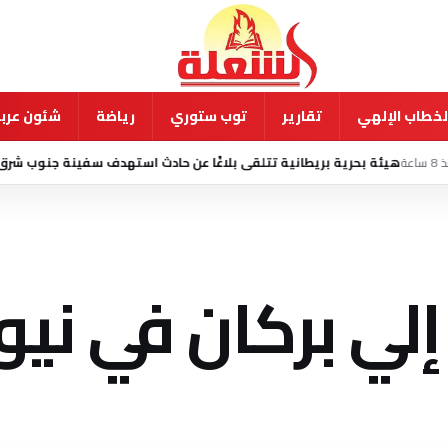
لخطاب الإلهي
تقارير
توب ستوري
رياضة
شئون عربي
رية بريطانية تتلقى بلاغًا عن حادث استهدف سفينة جنوب شرق عدن
5 أغسطس 2026 - 2:40 ص
ي بركان في نيوز