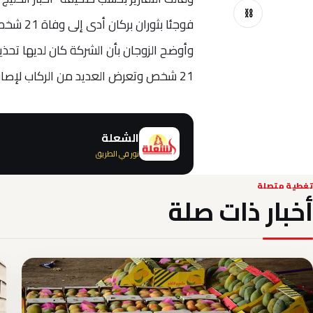
⛓
فوجئا بثوران بركان أدى إلى وفاة 21 شخص، وقاما الزوجان بمقاضاة شركة رويال كاريبيان التي سافرا عبرها.
وأوضح الزوجان بأن الشركة كان لديها تحذير
21 شخص وتعرض العديد من الركاب لإصابات وحروق بالغة.
الشعلة
نور في الطريق
تغطية متصلة
أخبار ذات صلة