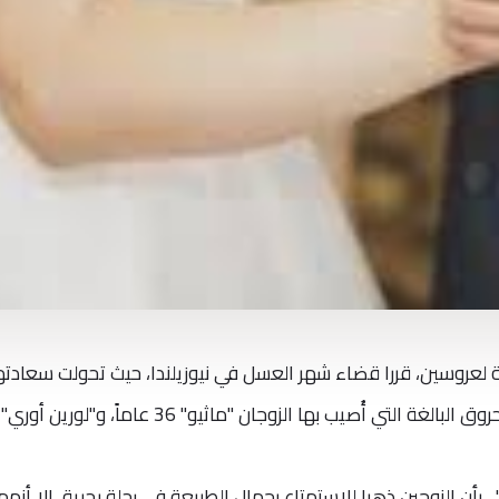
روسين، قررا قضاء شهر العسل في نيوزيلندا، حيث تحولت سعادت
 بأن الزوجين ذهبا للاستمتاع بجمال الطبيعة في رحلة بحرية، إلا أنهم