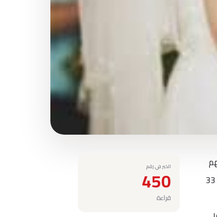
هم
الخبر في رقم
450
إلى جحيم وأظهرت مجموعة من الصور، الحروق البالغة التي أُصيب بها الزوجان "ماثيو" 36 عاماً، و"لورين أوري" 33
قراءة
ا