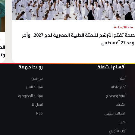
منذ 16 ساعة
الصحة تفتح الترشح للبعثة الطبية المصرية لحج 2027.. وآخر
م
د 27 أغسطس
الص
وتق
أقسام الشعلة
روابط مهمة
أخبار
من نحن
أخبار عاجلة
سياسة النشر
أسرة ومجتمع
سياسة الخصوصية
اقتصاد
اتصل بنا
الخطاب الإلهي
RSS
تقارير
توب ستوري