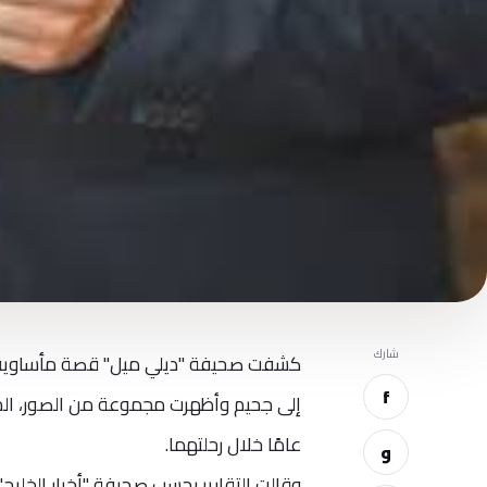
شارك
كشفت صحيفة "ديلي ميل" قصة مأساوية لع
f
عامًا خلال رحلتهما.
و
وقالت التقارير بحسب صحيفة "أخبار الخليج"،