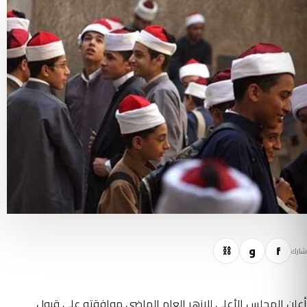
f
و
⛓
شارك
أعلن المجلس الأعلى للازهر العام الماضى موافقته على قبول