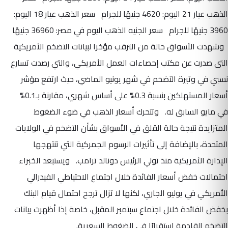
الذهب عيار 21 اليوم: 4620 جنيهًا للجرام سعر الذهب عيار 18 اليوم:
3960 جنيهًا للجرام سعر الجنيه الذهب اليوم في مصر: 36960 جنيهًا
وشهدت الأسواق حالة من الترقب مؤخرا لبيانات التضخم الأمريكية
التى صدرت عن مكتب إحصاءات العمل الأمريكي، والتي رصدت تسارع
نسبي في وتيرة التضخم في شهر يونيو الماضي، حيث ارتفع مؤشر
أسعار المستهلكين بنسبة 0.3% على أساس شهري، مقارنة بـ0.1%
في مايو السابق له. وتتحرك أسعار الذهب في ضوء الضغوط
المتزايدة نتيجة حالة القلق في الأسواق بشأن التضخم في الولايات
المتحدة، بالإضافة إلى تأثيرات الرسوم الجمركية التي تنتهجها
الإدارة الأمريكية منذ تولي الرئيس دونالد ترامب. ويستبعد الخبراء
احتمالات خفض أسعار الفائدة خلال اجتماع الاحتياطي الفيدرالي
الأمريكي في يوليو الجاري، لكنها لا تزال ترجح احتمال قيام البنك
بخفض الفائدة خلال اجتماع سبتمبر المقبل، خاصة إذا أظهرت بيانات
التضخم القادمة استقرارًا في الضغوط السعرية.