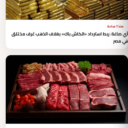
منذ 1 ساعة
آي صاغة: ربط استرداد «الكاش باك» بغلاف الذهب عُرف مختلق
في مصر