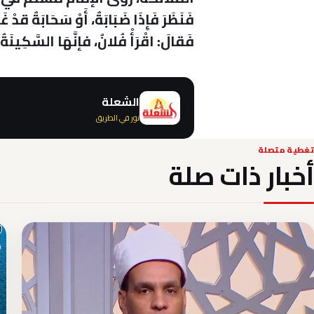
فَنَظَرَ فَإِذَا ضَبَابَةٌ، أَوْ سَحَابَةٌ قدْ
فَقالَ: اقْرَأْ فُلانُ، فإنَّهَا السَّكِينَةُ تَنَزَ
الشعلة
نور في الطريق
تغطية متصلة
أخبار ذات صلة