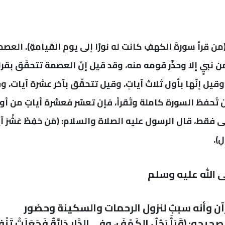
 قرأ سورةَ الكهفِ كانت له نورًا إلى يومِ القيامةِ).
العصم
ن نبيٍ إلا وحذّر قومه منه، وقد قيل إنّ العصمة تتحقّق بقر
قيل إنّها بأول ثلاث آياتٍ، وقيل تتحقّق بآخر عشرة آيات، و
ُحفظ السورة كاملة وتُقرأ، فإن تعسّر فعشرة أياتٍ من أو
فقط، قال الرسول عليه الصلاة والسلام: (مَن حَفِظَ عَشْرَ آي
لِ).
ى الله عليه وسلم
آن وأنه سببٌ لنزول الرحمات والسكينة وحضور
رَأَ رَجُلٌ الكَهْفَ، وفي الدَّارِ دَابَّةٌ فَجَعَلَتْ تَنْفِر