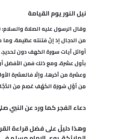
نيل النور يوم القيامة
وقال الرسول عليه الصلاة والسلام: (من
من الدجال
إذ إنّ فتنته عظيمة، وما م
أوائل آيات سورة الكهف دون تحديدٍ، و
بأول عشرة، ومع ذلك فمن الأفضل أن ت
وعشرة من آخرها، وإلّا فالعشرة الأولى 
مِن أوَّلِ سُورَةِ الكَهْفِ عُصِمَ مِنَ الدَّجَّا
دعاء الفجر كما ورد عن النبي صل
وهذا دليلٌ على فضل قراءة القر
الملائكة، روى الإمام مسلم في صحيحه: (قَ