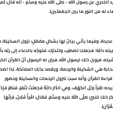
لخدري عن رسول الله - صلّى الله عليه وسلّم - أنّه قال: (م
 له من النورِ ما بين الجمُعتَينِ).
يدة، وفيما يأتي بيانٌ لها بشكلٍ مفصّلٍ:
نزول السكينة: 
 دابّة؛ فجعلت تضطرب وتتحرّك، فتوجّه بالدعاء إلى ربّه بأ
يته، فروى ذلك لرسول الله، فبيّن له الرسول أنّ القرآن الك
بة هي السَّكينة والرحمة، ويقصد بذلك الملائكة، لِذا اضط
 قراءة القرآن وأنه سببٌ لنزول الرحمات والسكينة وحضور
رَجُلٌ الكَهْفَ، وفي الدَّارِ دَابَّةٌ فَجَعَلَتْ تَنْفِرُ، فَنَظَرَ فَإِذَا
كَرَ ذلكَ للنبيِّ صَلَّى اللَّهُ عليه وسلَّمَ، فَقالَ: اقْرَأْ فُلَانُ، فإنَّهَا
ْقُرْآنِ).