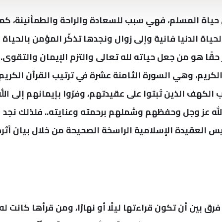
 حياة المسلم، فهي سبب للسعادة والراحة والطمأنينة، كم
حياة الدنيا فانية وإلى زوال ونجدها تذكّر المؤمن بالحياة
حقًا هو من جعل حياته لله تعالى والتزم الإيمان والتقوى.
ريم، وهي السورة الثامنة عشرة في ترتيب القرآن الكريم.
لكهف الذين ثبتوا على عقيدتهم، وفرّوا بإيمانهم إلى الله
لله عز وجل وحفظهم وشملهم برحمته وعنايته.. فلذلك نجد
يس العقيدة الإسلامية الراسخة الصحيحة من خلال بيان أثر
ق بين أن تكون قراءتها ليلًا أو نهارًا، ومن قرأها كانت له ن