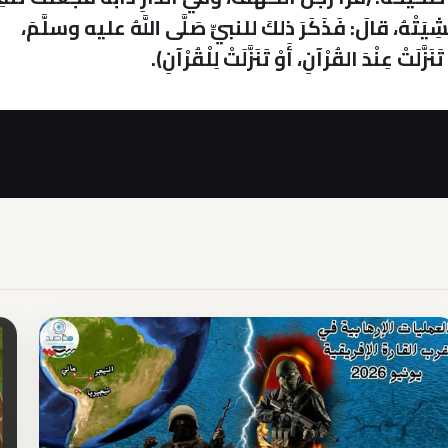
 غَشِيَتْهُ، قالَ: فَذَكَرَ ذلكَ للنبيِّ صَلَّى اللَّهُ عليه وسلَّمَ،
ّلَتْ عِنْدَ القُرْآنِ، أَوْ تَنَزَّلَتْ لِلْقُرْآنِ).