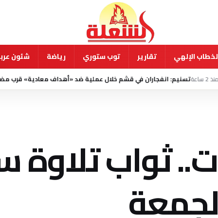
لخطاب الإلهي
تقارير
توب ستوري
رياضة
شئون عربي
نفجاران في قشم خلال عملية ضد «أهداف معادية» قرب مضيق هرمز
منذ 2 ساعة
.. ثواب تلاوة س
لجمعة