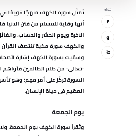
شارك
تُمثّل سورة
الكهف
منهجًا قويمًا في
f
أنها وقاية للمسلم من فتن الدنيا فال
الآخرة ويوم الحشر والحساب، والفائز 
و
والكهف سورة مكية تنتصف القرآن الك
⛓
وسمّيت بسورة الكهف إشارة لأصحاب ا
-تعالى- من ظلم الظالمين فآواهم ا
السورة تركّز على أمر مهم؛ وهو تأس
العظيم في حياة الإنسان.
يوم الجمعة
وتُقرأ سورة الكهف يوم الجمعة، ولا فر