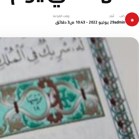
كتب
نُشر
وقت القراءة
a
admin
29 يوليو 2022 - 10:43 ص
3 دقائق