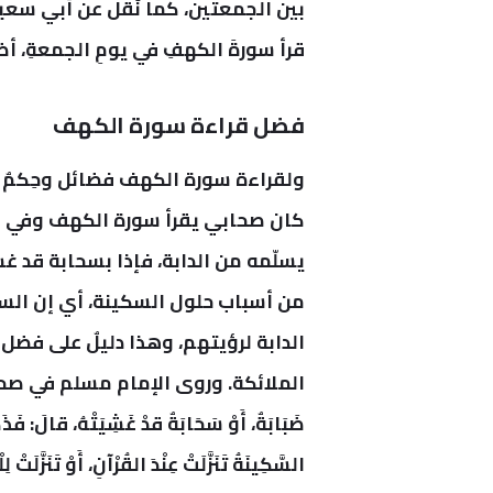
بين الجمعتين، كما نُقل عن أبي سعيد ا
قرأ سورةَ الكهفِ في يومِ الجمعةِ، أضاء
فضل قراءة سورة الكهف
ولقراءة سورة الكهف فضائل وحِكمٌ عد
كان صحابي يقرأ سورة الكهف وفي بيته
يسلّمه من الدابة، فإذا بسحابة قد غش
من أسباب حلول السكينة، أي إن السحا
الدابة لرؤيتهم، وهذا دليلٌ على فضل
الملائكة.
وروى الإمام مسلم في صحيحه: (قَرَأَ 
ضَبَابَةٌ، أَوْ سَحَابَةٌ قدْ غَشِيَتْهُ، قالَ: فَذَ
السَّكِينَةُ تَنَزَّلَتْ عِنْدَ القُرْآنِ، أَوْ تَنَزَّلَتْ لِل