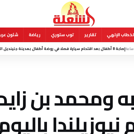
لخطاب الإلهي
تقارير
توب ستوري
رياضة
شئون عربي
منذ 7 ساع
به ومحمد بن زايد
نيوزيلندا باليوم