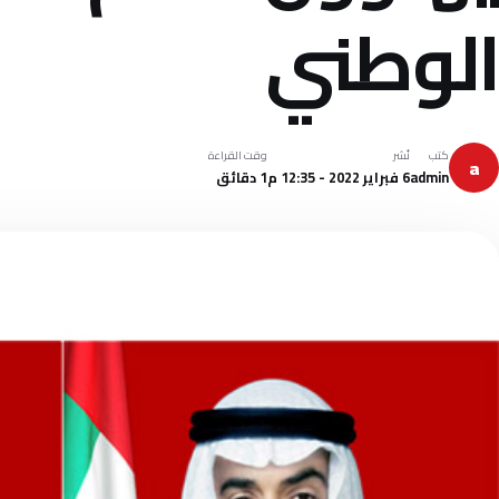
الوطني
كتب
نُشر
وقت القراءة
a
admin
6 فبراير 2022 - 12:35 م
1 دقائق