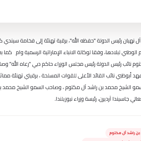
نهيان رئيس الدولة "حفظه الله"، برقية تهنئة إلى فخامة سيندي كي
وم الوطني لبلادها، وفقا لوكالة الانباء الإماراتية الرسمية وام كما 
م نائب رئيس الدولة رئيس مجلس الوزراء حاكم دبي "رعاه الله" وص
د أبوظبي نائب القائد الأعلى للقوات المسلحة ، برقيتي تهنئة مماثل
مو الشيخ محمد بن راشد آل مكتوم ، وصاحب السمو الشيخ محمد ب
الي جاسيندا آرديرن، رئيسة وزراء نيوزيلندا.
ن راشد آل مكتوم