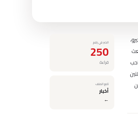
رو،
الخبر في رقم
250
بعث
احب
قراءة
تين
ن
تابع الملف
أخبار
←