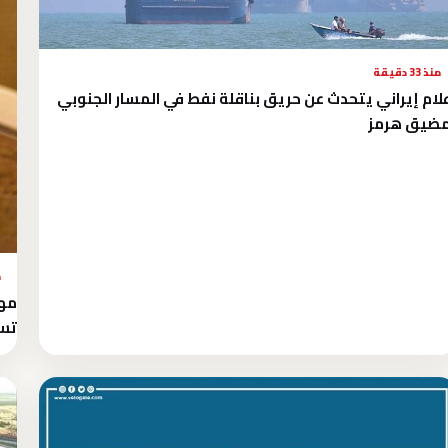
منذ 33 دقيقة
لام إيراني يتحدث عن حريق بناقلة نفط في المسار الجنوبي
مضيق هرمز
م
مها
تسج