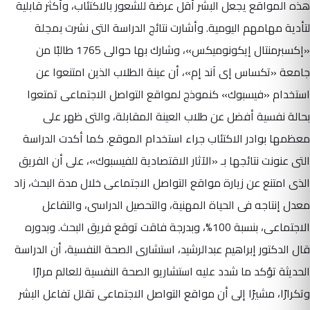
هذه المواقع يجعل البشر أقل عرضة للشعور بالاكتئاب، وأكثر قابلية
لتأدية مهامهم اليومية. وأشارت نتائج الدراسة التى نشرت بمجلة
«إكسبرمنتال إيكونوميكس»، وشارك بها حوالى 1765 طالبًا من
جامعة «تكساس إى آند إم»، أن عينة الطلاب الذين امتنعوا عن
استخدام «فيسبوك» كنموذج لمواقع التواصل الاجتماعى تمتعوا
بحالة نفسية أفضل عن طلاب العينة المقابلة، والتى ظهر على
معظمها بوادر الاكتئاب جراء استخدام الموقع. كما أكدت الدراسة
التى عنونت نتائجها بـ «الآثار الاقتصادية للفيسبوك»، على أن الفريق
الذى امتنع عن زيارة مواقع التواصل الاجتماعى خلال مدة البحث، زاد
معدل إنتاجه فى الحياة المهنية، والتحصيل الدراسى، والتفاعل
الاجتماعى، بنسبة 100%، وبدرجة فاقت توقع فريق البحث. وبدوره
قال الدكتور إبراهيم عبدالرشيد، استشارى الصحة النفسية، أن الدراسة
الحديثة تؤكد ما شدد عليه استشاريو الصحة النفسية للعالم مرارًا
وتكرارًا، مشيرًا إلى أن مواقع التواصل الاجتماعى تقلل تفاعل البشر