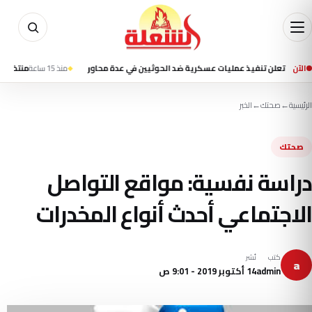
الآن
لن تنفيذ عمليات عسكرية ضد الحوثيين في عدة محاور
منذ 15 ساعة
منتخب ناشئات اليد يتأخر 12-13 أمام إسبانيا في الشوط الأول ب
الرئيسية
←
صحتك
←
الخبر
صحتك
دراسة نفسية: مواقع التواصل
الاجتماعي أحدث أنواع المخدرات
كتب
نُشر
a
admin
14 أكتوبر 2019 - 9:01 ص