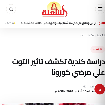
الآن
منذ 12 ساعة
مقتل شخصين وإصابة 13 في تفجير ا
الرئيسية
←
اقتصاد
←
الخبر
اقتصاد
دراسة كندية تكشف تأثير التوت
علي مرضي كورونا
كتب
نُشر
a
admin
16 أكتوبر 2020 - 4:58 ص