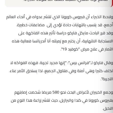
ولاحظ الخبراء أن فيروس
كورونا
الذي تنتشر عدواه في أنحاء العالم
أجمع، قد يتسبب بالتهابات حادة تؤدي إلى مضاعفات خطيرة.
وقد قرر الباحث مايكل فاركو دراسة تأثير هذه الفاكهة على
الاستجابة الالتهابية، أن يختبر مع زميلته آنا أندرياتسا فعالية هذه
الثمار في علاج مرض "كوفيد 19".
وقال فاركو لـ"فرانس برس": "إنها مجرد تجربة. فهذه الفواكه لا
تكلف كثيرا وهي آمنة وفي متناول الجميع، لذا يستحق الأمر عناء
التجربة".
وجمع الخبيران لأغراض البحث نحو 580 مريضا شخصت إصابتهم
بفيروس كورونا في كندا والبرازيل، حيث تنتشر زراعة هذا النوع من
النخيل.