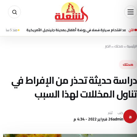
الآن
منذ 5 ساعة
القوات اليم
الرئيسية
←
صحتك
←
الخبر
صحتك
دراسة حديثة تحذر من الإفراط في
تناول المخللات لهذا السبب
كتب
نُشر
a
admin
26 فبراير 2022 - 4:34 م