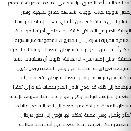
تعد المخللات، أحد الأطباق الرئيسية على المائدة المصرية، فالجميع
يفضل تناولها بجانب الوجبات الأساسية كفاتحٍ للشهية، ولكن
احتوائها على كميات كبيرة من الأملاح، يجعل الإفراط فيها سببًا
للإصابة بالكثير من الأمراض. كشف بحث علمي أجرته المؤسسة
العالمية الخيرية للسرطان أن الخضروات المحفوظة غير النشوية
يمكن أن تزيد من خطر الإصابة بسرطان المعدة. ووفقا لما ذكرته
صحيفة «ديلي إكسبريس» البريطانية، أظهرت أن مستويات الملح
المرتفعة تغير لزوجة المخاط الذي يحمي المعدة ويعزز تكوين
مركبات «إن نيتروسو». وتحذر جمعية السرطان الخيرية من أنه
بالإضافة إلى ذلك، قد يؤدي تناول الملح بكميات كبيرة إلى تحفيز
استعمار الحلزونية البوابية، وهي أقوى عامل خطر معروف للإصابة
بسرطان المعدة. ولزيادة عمر الطعام إلى الحد الأقصى، غالبا ما
تُملّح وتُخلل، وهي عملية يُعتقد أنها تؤدي إلى تطور سرطان
المعدة. ويمكن تعريف حفظ الطعام على أنه عملية معالجة