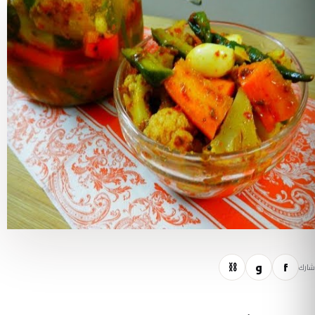
f
و
⛓
شارك