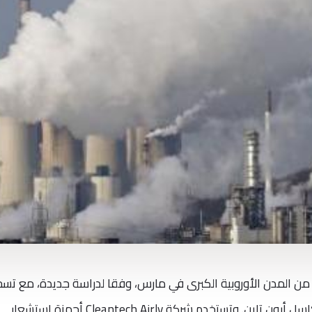
من المدن الأوروبية الكبرى في مارس، وفقا لدراسة جديدة، مع تس
أعلى تركيز لثاني أكسيد النيتروجين في نيوكاسل أبون تاين. وتستخدم شركة Cleantech Airly أجهزة استشعار