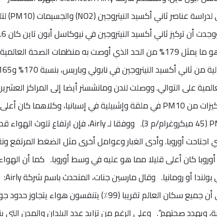
وخوارزميات تعتمد على الذكاء الاصطناعي لدراسة عنا
الهواء في جميع أنحاء المدن الأوروبية. ووج
ميكروغرام لكل متر مكعب من الهواء، وهو ما يمثل 179% من الحد الذي أوصت به منظمات الصحة العال
مية على التوالي. ووصلت لندن ومانشستر أيضا إلى المراكز العشرين
الأولى. وفي الوقت نفسه، حدثت أعلى تركيزات من PM10 في ملقة وإشبيلية في إسبانيا، وكلاهما كان 
المستويات الآمنة اليومية للجسيمات PM10 (45 ميكروغرام/م 3). ووفقا لـ Airly، فإن ارتفاع تلوث ال
لتي اجتاحت أوروبا. وأدى الغبار وعوامل أخرى مثل الضغط المرتفع و
أوروبا كان أعلى قليلا مما هو عليه في وسط أوروبا. كما أن الهوا
البرتغال أو بلجيكا كان أسوأ من الهواء في بولندا أو رومانيا. وقال مارسين جنات، المتحدث باسم شركة Airly:
“تؤكد هذه الدراسة دراسات أخرى تشير إلى أن جميع سكان العالم تقريبا (99٪) يتنفسون هواء يتجاوز ح
، ويهدد صحتهم”. وعلى الرغم من تزايد عدد البلدان والمدن التي يت