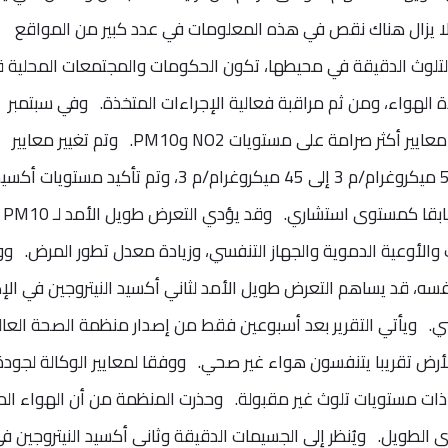
لا يزال هناك نقص في هذه المعلومات في عدد كبير من المواقع
تلوث الدقيقة في محيطها، تكون الحكومات والمجتمعات المحلية ق
 الهواء، ومن ثم مراقبة فعالية الإجراءات المتخذة. وفي سبتمبر
2021، أعلنت منظمة الصحة العالمية عن معايير أكثر صرامة على مستويات NO2 وPM10. وتم تغيير معايير
PM10 الجديدة على مدار 24 ساعة من 50 ميكروغرام/م 3 إلى 45 ميكروغرام/م 3، وتم تأكيد مستويات أك
النيتروجين ع
والأوعية الدموية والجهاز التنفسي، وزيادة معدل تطور المرض. و
فسه، قد يساهم التعرض طويل الأمد لثاني أكسيد النيتروجين في الإ
نفسي. ويأتي التقرير بعد أسبوعين فقط من إصدار منظمة الصحة العال
الأرض تقريبا يتنفسون هواء غير صحي. ووفقا لمعايير الوكالة لجودة
 في منطقة ذات مستويات تلوث غير مقبولة. وحذرت المنظمة من أن الهواء ال
 الطويل. ويُنظر إلى الجسيمات الدقيقة وثاني أكسيد النيتروجين ف