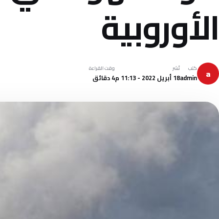
الأوروبية
كتب
نُشر
وقت القراءة
a
admin
18 أبريل 2022 - 11:13 م
4 دقائق