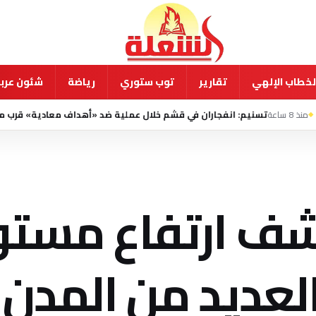
لخطاب الإلهي
تقارير
توب ستوري
رياضة
شئون عربي
م: انفجاران في قشم خلال عملية ضد «أهداف معادية» قرب مضيق هرمز
م
شف ارتفاع مستو
لعديد من المدن