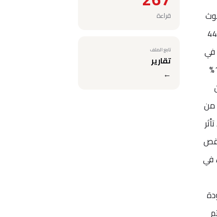
صر ثاني أكسيد النيتروجين (NO2) والجسيمات (PM10) لتلوث
قراءة
دت أن تركيز ثاني أكسيد النيتروجين في نيوكاسل أبون تاين كان 44.6
مية في
تابع الملف
تقارير
فترة 24 ساعة. وعثر أيضا على تركيزات عالية من ثاني أكسيد النيتروجين في نابولي وباريس، بنسبة 170% و165%
←
أعلى من
هواء قد تأثر
نقص
ء في
دود جودة
م