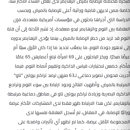
مبكرة محتملة للإصابة بمرض الزهايمر لدى بعض النساء الأكبر سنًا،
خاصة ممن لديهن قابلية وراثية أعلى للإصابة بالمرض. وبحسب
الدراسة التي أجراها باحثون في مؤسسات أمريكية متعددة، فإن
العلاقة بين النوم والزهايمر تبدو معقدة، إذ تشير الأدلة إلى أن قلة
النوم قد تزيد من خطر الإصابة بالمرض، بينما يؤدي الزهايمر بدوره
إلى تدهور جودة النوم، ما يصعّب تحديد ما إذا كان الأرق سببًا أم
عرضًا مبكرًا. وركز الباحثون على 69 امرأة تبلغ أعمارهن 65 عامًا
فأكثر، خضعن لاختبارات قياس الذاكرة وتقييم أنماط النوم، فيما
أُجريت فحوص تصوير دماغي لـ63 منهن لرصد تراكم بروتين "تاو"
المرتبط بالمرض. وأظهرت النتائج وجود ارتباط بين سوء النوم وتراجع
الذاكرة البصرية وزيادة تراكم بروتين تاو في مناطق دماغية مرتبطة
بالزهايمر، لكن هذا الارتباط ظهر فقط لدى المشاركات الأكثر عرضة
وراثيًا للإصابة. في المقابل، لم تُسجل العلاقة نفسها لدى
المجموعة الأقل عرضة، كما لم تظهر أي تأثيرات واضحة على