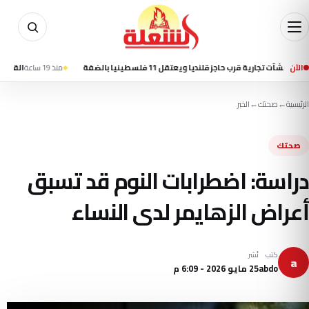
الآن
ة قرب حاجز قلنديا ويعتقل 11 فلسطينيا بالضفة
منذ 19 ساعة
القيادة المركزية الأمريكية: تح
الرئيسية
←
صحتك
←
الخبر
صحتك
دراسة: اضطرابات النوم قد تسبق
أعراض الزهايمر لدى النساء
كتب
نُشر
a
abdo
25 مايو 2026 - 6:09 م