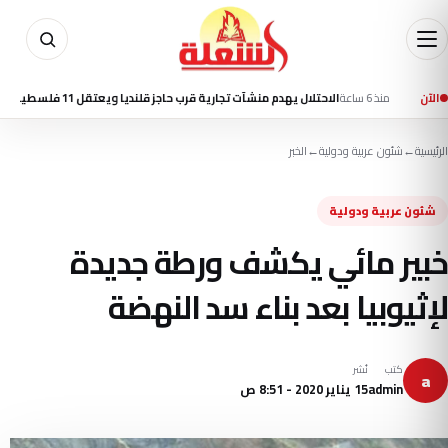
منذ 6 ساعة
الآن
الاحتلال يهدم منشآت تجارية قرب حاجز قلنديا ويعتقل 11 فلسطينيا بالضفة
الرئيسية
←
شئون عربية ودولية
←
الخبر
شئون عربية ودولية
خبير مائي يكشف ورطة جديدة
لإثيوبيا بعد بناء سد النهضة
كتب
نُشر
a
admin
15 يناير 2020 - 8:51 ص