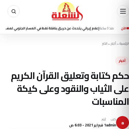
ذ 3 ساعة
الآن
إعلام إيراني يتحدث عن حريق بناقلة نفط في المسار الجنوبي لمضيق هرمز
منذ
الرئيسية
←
أخبار
←
الخبر
أخبار
حكم كتابة وتعليق القرآن الكريم
على الثياب والنقود وعلى كيكة
المناسبات
كتب
نُشر
a
admin
1 فبراير 2021 - 6:03 ص