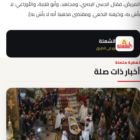
المريضَ، فقال الحسن البصري، ومجاهد، وأبو قلابة، والأوزاعي: لا
بأسَ به، وكرهه النخعي. ومقتضى مذهبنا أنه لا بأسَ به].
الشعلة
نور في الطريق
تغطية متصلة
أخبار ذات صلة