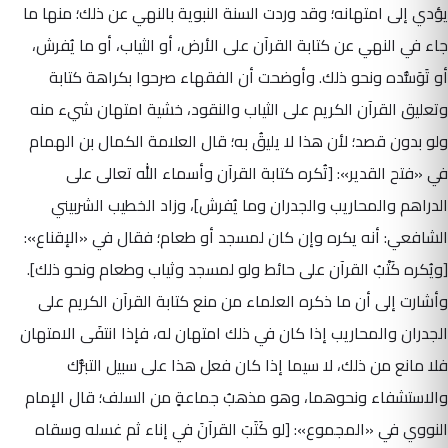
يؤدي إلى امتهانه؛ وقد وردت السنة النبوية بالنهي عن ذلك؛ منها ما
جاء في النهي عن كتابة القرآن على الأرض، أو الثياب، أو ما يُفرش،
أو تَوَسُّده ونحو ذلك. وأوضحت أن الفقهاء صرحوا بكراهة كتابة
وتعليق القرآن الكريم على الثياب والنقود، خشية امتهان شيء منه
ولو بدون قصد؛ لأن هذا لا يليقُ به؛ قال العلامة الكمال بن الهمام
في «فتح القدير»: [تُكره كتابة القرآن وأسماء الله تعالى على
الدراهم والمحاريب والجدران وما يُفرش]، وزاد الخطيب الشربيني
الشافعي: أنه يكره وإن كان لمسجد أو طعام؛ فقال في «الإقناع»:
[ويُكره كَتْبُ القرآن على حائط ولو لمسجد وثياب وطعام ونحو ذلك].
وأشارت إلى أن ما ذكره العلماء من منع كتابة القرآن الكريم على
الجدران والمحاريب إذا كان في ذلك امتهان له، فإذا انتفَى الامتهان
فلا مانع من ذلك، لا سيما إذا كان فعل هذا على سبيل التبرُّك
والاستشفاء ونحوهما، وهو مذهبُ جماعةٍ من السلف؛ قال الإمام
النووي في «المجموع»: [لو كَتَبَ القرآنَ في إناء ثم غسله وسقاه