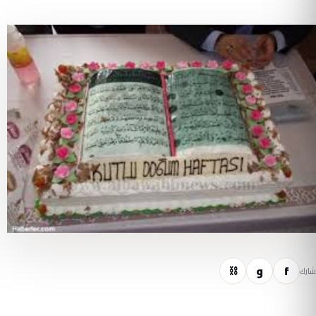
f
و
⛓
شارك