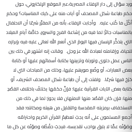
ورد سؤال إلى دار الإفتاء المصرية،عبر الموقع الإلكتروني، حول
حكم طباعة شكل المصحف أو آيات منه على كيك المناسبات؟ وحكم
أكْلُ ما كُتب عليه. وأجابت الإفتاء، بأنه من المقرَّر شرعًا أن الاحتفال
بالمناسبات جائزٌ؛ لما فيه من إشاعة الفرح والسرور، خاصَّة أيام الميلاد
التي يتذكَّر الإنسان فيها اليومَ الذي أنعم الله تعالى عليه فيه بإبرازه
للحياة، وإقامته لعبادة الله عز وجل. وقالت إنه اشتهر في ذلك بين
الناس عمل حلوى وتورتة وتزيينها بكتابة أسمائهم عليها أو كتابة
بعض العبارات، أو وضْع صورهم عليها، وذلك من المباحات التي لا
حَرَجَ فيها شرعًا. ولفتت إلى أن طباعة شكل المصحف الشريف، أو
كتابة بعض الآيات القرآنية عليها؛ فإنَّ حكمَها يختلفُ باختلاف القصْدِ
منها: فإن كان القصْد منها الامتهان فلا يجوز؛ لما في ذلك من
الاستخفاف برمزيته المقدسة والتقليل من هيبته ومكانته؛ فقد
أجمع المسلمون على أنه يجبُ تعظيمُ القرآن الكريم واحترامُه
وصَوْنُه عمَّا لا يليق بواجب تقديسه، فيجبُ حفْظُه وصوْنُه عن كل ما