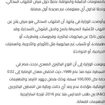
بالمعلومات الدقيقة والموثقة علميًا حول مرض الالتهاب السحائي،
وتجنبًا لتداول أي معلومات غير صحيحة أول مضللة.
وأوضحت الوزارة في بيانها، أن الالتهاب السحائي هو مرض ينتج عن
التهاب الأغشية المحيطة بالمخ والحبل الشوكي (السحايا)، وقد
يكون ناتجًا عن ميكروبات (بكتيريا، وفيروسات، وفطريات، أو
طفيليات)، أو لأسباب غير ميكروبية مثل (الأورام، والأدوية، والعمليات
الجراحية، أو الحوادث).
ونوهت الوزارة إلى أن النوع البكتيري المعدي نجحت مصر في
السيطرة عليه منذ عام 1989، حيث انخفض معدل الإصابة إلى 0.02
حالة لكل 100,000 نسمة، وذلك بفضل جهود الترصد والتطعيمات
الوقائية، مؤكدة عدم رصد أي حالات وبائية من النمطين البكتيريين
(A&C) بين طلاب المدارس منذ عام 2016، نتيجة استراتيجية
التطعيمات الفعالة.