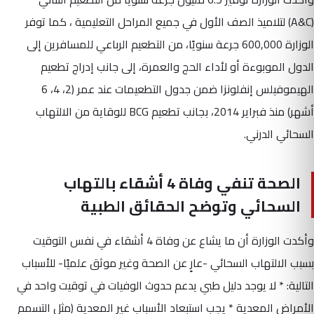
(A&C) لتلاميذ الصف الأول في جميع المراحل التعليمية ، كما توفر
الوزارة 600,000 جرعة سنويًا، من التطعيم الرباعي للمسافرين إلى
الدول الموبوءة أو لأداء الحج والعمرة، إلى جانب إدراج تطعيم
الهيموفيلس إنفلونزا ضمن جدول التطعيمات عند عمر (2، 4، 6
أشهر) منذ فبراير 2014، بجانب تطعيم BCG للوقاية من الالتهاب
السحائي الدرني.
‏‎الصحة تنفي وفاة 4 أشقاء بالتهاب
السحائي وتوضح الحقائق الطبية
وأكدت الوزارة أن ما يشاع عن وفاة 4 أشقاء في نفس التوقيت
بسبب الالتهاب السحائي -عارٍ عن الصحة وغير موثق علميًا- للأسباب
التالية: * لا يوجد دليل طبي يدعم حدوث الوفيات في توقيت واحد في
الأمراض المعدية * يجب استبعاد الأسباب غير المعدية (مثل التسمم