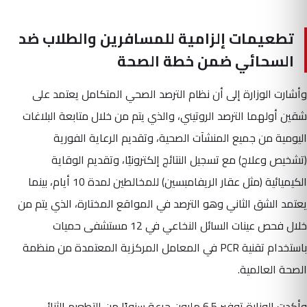
تطعيمات إلزامية للمسافرين والطلاب ضد
السحائي ضمن خطة الصحة
وأشارت الوزارة إلى أن نظام الترصد الصحي المتكامل يعتمد على
شقين أولهما الترصد الروتيني، والذي يتم من خلال متابعة البلاغات
اليومية من جميع المنشآت الصحية، وتقديم الرعاية الفورية
(تشخيص وعلاج) مع تسجيل النتائج إلكترونيًا، وتقديم الوقاية
الكيميائية (مثل عقار الريفامبسين) للمخالطين لمدة 10 أيام، بينما
يعتمد الشق الثاني وهو الترصد في المواقع المختارة، الذي يتم من
خلال فحص عينات السائل النخاعي في 12 مستشفى حميات
باستخدام تقنية PCR في المعامل المركزية المعتمدة من منظمة
الصحة العالمية.
وأكدت الوزارة توفير 6.5 مليون جرعة سنويًا من التطعيم الثنائي