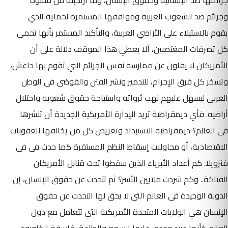
وجرائم ضد الشعوب العربية ومواقفها المستمرة لحماية الذي
يقوم بالاستيلاء على الأراضي العربية، والتأكيد المستمر بأنها تحمي
كل تصرفات المغتصبين، ألا يعطي هذا الموقف دلالة على أن
الأمريكان لا يقلون عن ممارسة نفس الجرائم التي تقوم بها داعش،
وتسخر كل فرق الإجرام، للتدمير ونشر الفتن والفوضى فى الوطن
العربي ليسهل عليهم نهب ثرواته واستباحة حقوق شعوبه واحتلال
أراضيه. فأي ديمقراطية تريد الإدارة الأمريكية الجديدة أن تنشرها
فى العالم؟ ديمقراطية الاستبداد وتعريض كل من يخالفها للعقوبات
الاقتصادية، أو محاولات إسقاط النظم المستقرة كما حدث فى في
فنزويلا. كم أعداد الأبرياء الذين سقطوا تحت قنابل الأمريكان
الفتاكة.. وكم شردت ملايين الأسر؟ ثم تتحدث عن حقوق الإنسان، إن
الدولة الوحيدة فى العالم التي لا يحق لها التحدث عن حقوق
الإنسان هي الولايات المتحدة الأمريكية التي تتعامل مع دول
العالم كأنها عبيد وخدم، عليها السمع والطاعة، فلسفة الكاوبوي