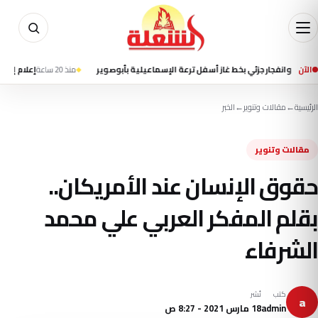
الآن
ر جزئي بخط غاز أسفل ترعة الإسماعيلية بأبوصوير
منذ 20 ساعة
إعلام إيراني يتحدث ع
الرئيسية
←
مقالات وتنوير
←
الخبر
مقالات وتنوير
حقوق الإنسان عند الأمريكان..
بقلم المفكر العربي علي محمد
الشرفاء
كتب
نُشر
a
admin
18 مارس 2021 - 8:27 ص