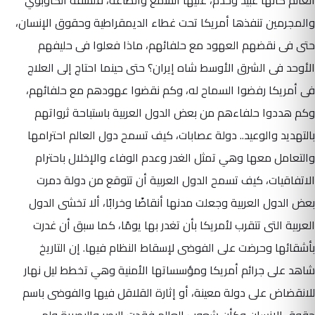
والمجرمين تنفذها أمريكا تحت غطاء الديمقراطية وحقوق الإنسان،
حتى فى نقضهم العهود مع حلفائهم، ماذا فعلوا فى حليفهم
الأوحد فى الشرق الأوسط شاه إيران؟ حتى حينما احتاج إلى العلاج
فى أمريكا رفضوا السماح له، وكم نقضوا عهودهم مع حلفائهم،
وكم هددوا حلفاءهم من بعض الدول العربية باستباحة ثرواتهم
بالتهديد والوعيد.. دولة عصابات، كيف تسمح دول العالم احترامها
والتعامل معها وهي تمثل الغدر وعدم الوفاء والإخلال باحترام
الاتفاقيات، كيف تسمح الدول العربية أن تتوقع من دولة دمرت
بعض الدول العربية وجعلت مدنها أنقاضًا وخرابًا، ألا تخشى الدول
العربية التى تتقرب لأمريكا بأن تغدر بها يومًا، كما سبق أن غدرت
بأشقائها وحرضت على الفوضى لإسقاط النظام فيها. إن التاريخ
شاهد على جرائم أمريكا ومؤسساتها الأمنية وهي تخطط ليل نهار
للانقضاض على دولة معينة، أو إثارة القلاقل فيها والفوضى باسم
حقوق الإنسان وكأن شعوب العالم فقدت البصر والبصيرة ولم