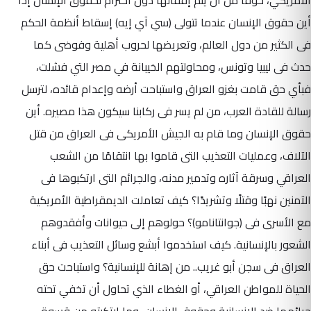
أين حقوق الإنسان عندما تتولى (سي آي إيه) إسقاط أنظمة الحكم
فى الكثير من دول العالم، وتعريضها لحروب أهلية وفوضى كما
حدث فى ليبيا وتونس، ومحاولتهم الخيبانة في مصر التي فشلت،
فبأي حق قامت بغزو العراق واستباحت أرضه وإعدام قائده، لترسل
رسالة للقادة العرب، من لم يسر فى ركابنا سيكون هذا مصيره. أين
حقوق الإنسان وما قام به الجيش الأمريكى فى العراق من قتل
الآلاف، وعمليات التعذيب التى قاموا بها انتقامًا من الشعب
العراقي وسرقة آثاره وتدمير مدنه، والجرائم التى ارتكبوها فى
الآمنين نهبًا وقتلًا وتشريدًا؟ كيف تعاملت الديمقراطية الأمريكية
مع الأسرى فى (جوانتانامو)؟ حولوهم إلى حيوانات وأفقدوهم
الشعور بالإنسانية. كيف استخدموا أبشع وسائل التعذيب فى أبناء
العراق فى سجن أبو غريب.. من إهانة للإنسانية؟ واستباحت حق
الحياة للمواطن العراقي، أو الغطاء الذي تحاول أن تخفي تحته
جرائمها ضد الإنسانية وحقوق الإنسان، وما ارتكبته من قسوة