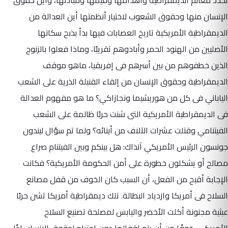
الإنسان منها وحقوق الشعوب لاختيار أنظمتها أين العدالة من
الديمقراطية الأمريكية تاريخ العصابات فيها بدأ بذبح سكانها
الأصليين من الهنود الحمر وأبادوهم تقريبًا، وماذا فعلوا بالزنوج
الذين خطفوهم من بين أسرهم فى إفريقيا، ماهو موقف
الديمقراطية وحقوق الإنسان من إلقاء القنبلة الذرية على الشعب
الياباني فى كل من هوريشيما ونجازاكي؟ ما هو مفهوم العدالة
فى الديمقراطية الأمريكية التى شنت حربًا ظالمة على الشعب
الفيتنامي وقتلت عشرات الآلاف من أبنائه؟ ولما تم سؤال ليندون
جونسون الرئيس الأمريكي آنذاك: هل بينكم وبين الفيتنام صراع
مصالح أو يشكلون خطورة على أمن الحكومة الأمريكية؟ فكانت
الإجابة أقبح من الفعل، أن السبب كان الخوف من قفل مصانع
السلاح فى أمريكا وازدياد البطالة. تلك ديمقراطية أمريكا تشن حربًا
عبثية مجنونة أكلت الأخضر واليابس لمصلحة تصنيع السلاح
الأمريكي، خوفًا من أن يتم إقفالها دون احترام لحقوق الإنسان إذًا