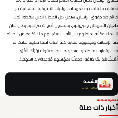
تكتشف ما قامت به حكومات الولايات الأمريكية المتعاقبة من
جرائم ضد حقوق الإنسان، سيظل كل الضحايا الذين سقطوا تحت
طغيان الأمريكان وجبروتهم، يسمعون أصوات صراخهم يطال عنان
السماء وكأنه يخاطبهم بأن الله لن يغفر لهم ما ارتكبوه من الجرائم
ضد الإنسانية وسيصيبهم عقابه كما أصاب أممًا قبلهم سادت ثم
بادت وتوارت بما ظلموا ويحذرهم سبحانه بقوله (وَتِلْكَ الْقُرَىٰ
أَهْلَكْنَاهُمْ لَمَّا ظَلَمُوا وَجَعَلْنَا لِمَهْلِكِهِم مَّوْعِدًا)(59: الكهف).
الشعلة
نور في الطريق
تغطية متصلة
أخبار ذات صلة