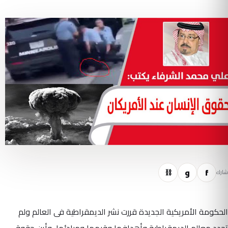
f
و
⛓
شارك
الحكومة الأمريكية الجديدة قررت نشر الديمقراطية فى العالم ولم
تحدد معالم الديمقراطية وأهدافها وقيمها ومبادئها، وأين حقوق