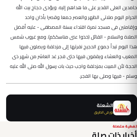
حامدين العلى القدير على ما هداهم إليه. ويؤدى حجاج بيت الله
الحرام اليوم صلاتى الظهر والعصر جمعا وقصرا بأذان واحد
وإقامتين فى مسجد نمرة اقتداء بسنة المصطفى - عليه أفضل
الصلاة والسلام - القائل (خذوا عنى مناسككم). ومع غروب شمس
هذا اليوم تبدأ جموع الحجيج نفرتها إلى مزدلفة ويصلون فيها
المغرب والعشاء ويقفون فيها حتى فجر غد العاشر من شهر ذى
الحجة لأن المبيت بمزدلفة واجب حيث بات رسول الله صلى الله عليه
وسلم - فيها وصلى بها الفجر.
الشعلة
نور في الطريق
تغطية متصلة
أخبار ذات صلة