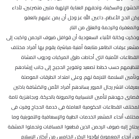
الخشوع والسكينة، وتحفهم العناية الإلهية ملبين متضرعين، لأداء
ركن الحج الأعظم، داعين الله عز وجل أن يمن عليهم بالعفو
والمغفرة والرحمة والعتق من النار.
وذكرت وكالة الأنباء السعودية أن قوافل ضيوف الرحمن واكبت إلى
مشعر عرفات الطاهر متابعة أمنية مباشرة يقوم بها أفراد مختلف
القطاعات الأمنية التى أحاطت طرق المركبات ودروب المشاة
لتنظيمهم حسب خطط تصعيد وتفويج الحجيج إلى جانب إرشادهم
وتأمين السلامة اللازمة لهم. وعلى امتداد الطرقات الموصلة
بعرفات انتشر رجال المرور يساندهم أفراد الأمن والكشافة باذلين
قصارى جهدهم لتأمين الانسيابية والمرونة بالحركة. وبجاهزية تامة
لمختلف القطاعات الحكومية العاملة فى خدمة الحجاج وفرت فى
مختلف أنحاء المشعر الخدمات الطبية والإسعافية والتموينية وما
يحتاج إليه ضيوف الرحمن الذين قطعوا المسافات وتحملوا المشقة
من أنحاء المعمورة ليؤدوا الركن الخامس من أركان الإسلام