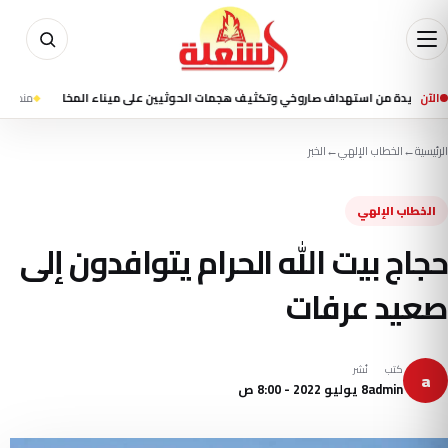
الآن
ة من استهداف صاروخي وتكثيف هجمات الحوثيين على ميناء المخا
منذ 1 ساعة
7 قتلى ونحو 35 جريحًا في قصف حوثي استهدف ميناء المخا وتجمعات سكنية
الرئيسية
←
الخطاب الإلهي
←
الخبر
الخطاب الإلهي
حجاج بيت الله الحرام يتوافدون إلى
صعيد عرفات
كتب
نُشر
a
admin
8 يوليو 2022 - 8:00 ص