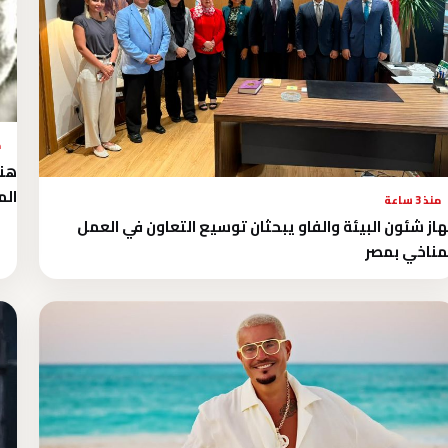
م
هند
الم
منذ 3 ساعة
از شئون البيئة والفاو يبحثان توسيع التعاون في العمل
مناخي بمصر