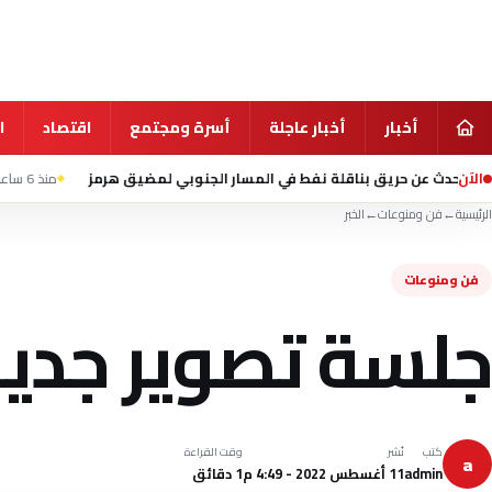
أخبار
أخبار عاجلة
أسرة ومجتمع
اقتصاد
ا
الآن
بناقلة نفط في المسار الجنوبي لمضيق هرمز
منذ 6 ساعة
إصابة 8 أطفال بعد اقتحام سيارة فصلا في روضة أطفال بمدينة جلينديل الأمريكية
الرئيسية
←
فن ومنوعات
←
الخبر
فن ومنوعات
جلسة تصوير جديدة
كتب
نُشر
وقت القراءة
a
admin
11 أغسطس 2022 - 4:49 م
1 دقائق