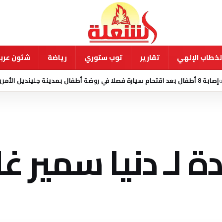
لخطاب الإلهي
تقارير
توب ستوري
رياضة
شئون عربي
منذ 8 ساعة
ا
 لـ دنيا سمير غا