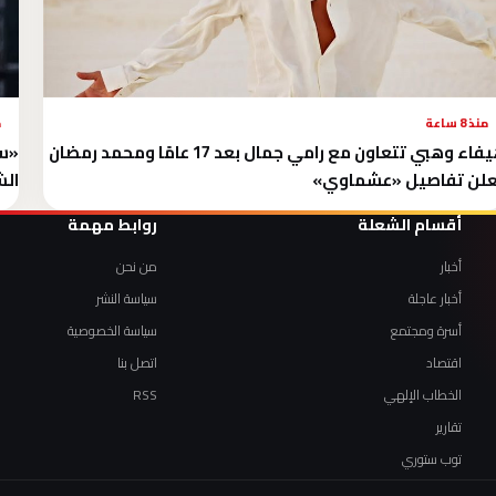
منذ 8 ساعة
م
هيفاء وهبي تتعاون مع رامي جمال بعد 17 عامًا ومحمد رمضان
علن تفاصيل «عشماوي»
الشم
أقسام الشعلة
روابط مهمة
أخبار
من نحن
أخبار عاجلة
سياسة النشر
أسرة ومجتمع
سياسة الخصوصية
اقتصاد
اتصل بنا
الخطاب الإلهي
RSS
تقارير
توب ستوري