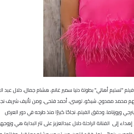
فيلم "تسليم أهالي" بطولة دنيا سمير غانم، هشام جمال، دلال عبد الع
م محمد ممدوح، شيكو، لوسى، أحمد فتحى، ومن تأليف شريف نجي
جي وروزناما. وحقق الفيلم، نجاحًا كبيرًا منذ طرحه في دور العرض
داء إلى الفنانة الراحلة دلال عبدالعزيز على تتر البداية هي وزوجها