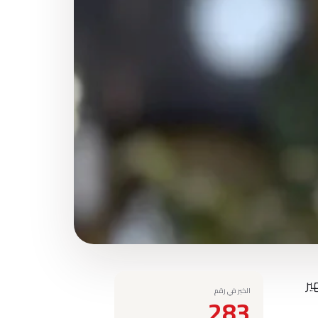
ير
الخبر في رقم
283