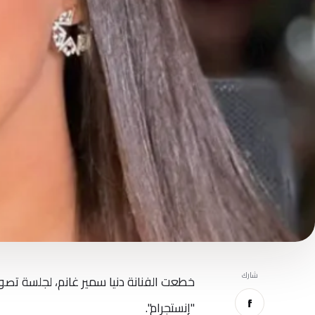
شارك
خطعت الفنانة دنيا سمير غانم، لجلسة تصو
f
"إنستجرام".