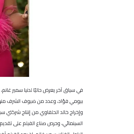
في سياق آخر يعرض حاليًا لدنيا سمير غانم، 
بيومي فؤاد، وعدد من ضيوف الشرف منه
وإخراج خالد الحلفاوي من إنتاج شركتي سينر
السينمائي، وحرص صناع الفيلم على تقديم إه