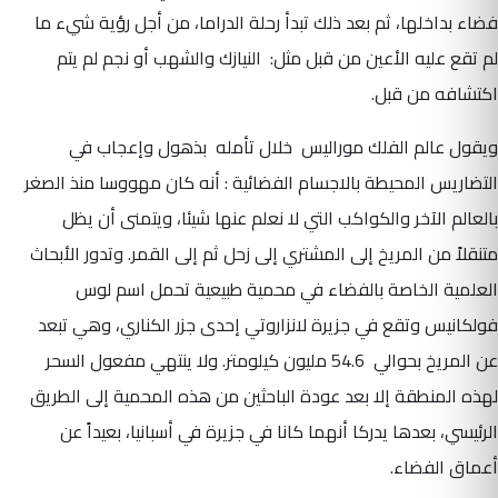
فضاء بداخلها، ثم بعد ذلك تبدأ رحلة الدراما، من أجل رؤية شيء ما
لم تقع عليه الأعين من قبل مثل: النيازك والشهب أو نجم لم يتم
اكتشافه من قبل.
ويقول عالم الفلك موراليس خلال تأمله بذهول وإعجاب في
التضاريس المحيطة بالاجسام الفضائية : أنه كان مهووسا منذ الصغر
بالعالم الآخر والكواكب التي لا نعلم عنها شيئا، ويتمنى أن يظل
متنقلاً من المريخ إلى المشتري إلى زحل ثم إلى القمر. وتدور الأبحاث
العلمية الخاصة بالفضاء في محمية طبيعية تحمل اسم لوس
فولكانيس وتقع في جزيرة لانزاروتي إحدى جزر الكناري، وهي تبعد
عن المريخ بحوالي 54.6 مليون كيلومتر. ولا ينتهي مفعول السحر
لهذه المنطقة إلا بعد عودة الباحثين من هذه المحمية إلى الطريق
الرئيسي، بعدها يدركا أنهما كانا في جزيرة في أسبانيا، بعيداً عن
أعماق الفضاء.