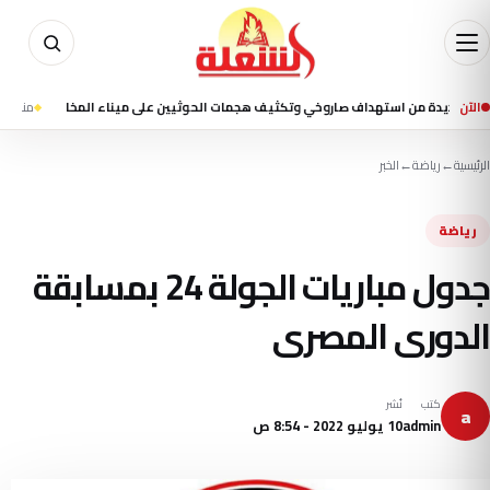
الآن
 من استهداف صاروخي وتكثيف هجمات الحوثيين على ميناء المخا
منذ 3 ساعة
7 قتلى ونحو 35 جريحًا في قصف حوثي استهدف ميناء المخا وتجمعات سكنية
الرئيسية
←
رياضة
←
الخبر
رياضة
جدول مباريات الجولة 24 بمسابقة
الدورى المصرى
كتب
نُشر
a
admin
10 يوليو 2022 - 8:54 ص