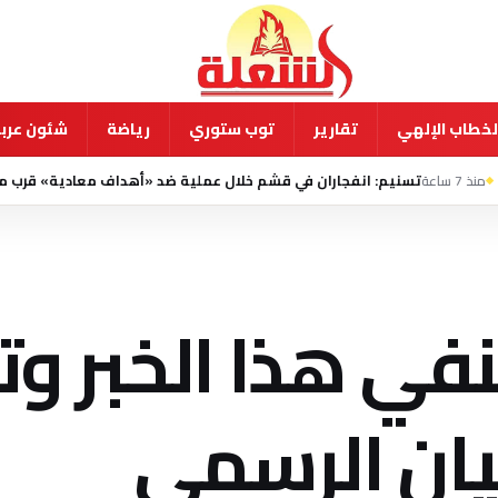
لخطاب الإلهي
تقارير
توب ستوري
رياضة
شئون عربي
: انفجاران في قشم خلال عملية ضد «أهداف معادية» قرب مضيق هرمز
منذ
نفي هذا الخبر و
بيان الرسمي