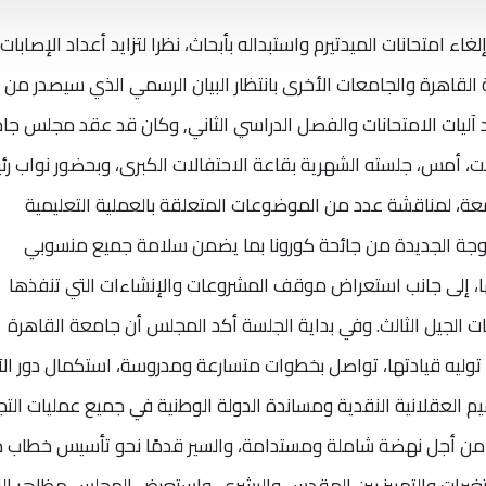
ء امتحانات الميدتيرم واستبداله بأبحاث، نظرا لتزايد أعداد الإصابات
القاهرة والجامعات الأخرى بانتظار البيان الرسمي الذي سيصدر من
 آليات الامتحانات والفصل الدراسي الثاني, وكان قد عقد مجلس جا
ت، أمس، جلسته الشهرية بقاعة الاحتفالات الكبرى، وبحضور نواب ر
عة، لمناقشة عدد من الموضوعات المتعلقة بالعملية التعليمية
لموجة الجديدة من جائحة كورونا بما يضمن سلامة جميع منسوبي
، إلى جانب استعراض موقف المشروعات والإنشاءات التي تنفذها
ت الجيل الثالث. وفي بداية الجلسة أكد المجلس أن جامعة القاهرة
توليه قيادتها، تواصل بخطوات متسارعة ومدروسة، استكمال دور الآ
م العقلانية النقدية ومساندة الدولة الوطنية في جميع عمليات التج
من أجل نهضة شاملة ومستدامة، والسير قدمًا نحو تأسيس خطاب د
تغيرات والتمييز بين المقدس والبشري. واستعرض المجلس مظاهر الن