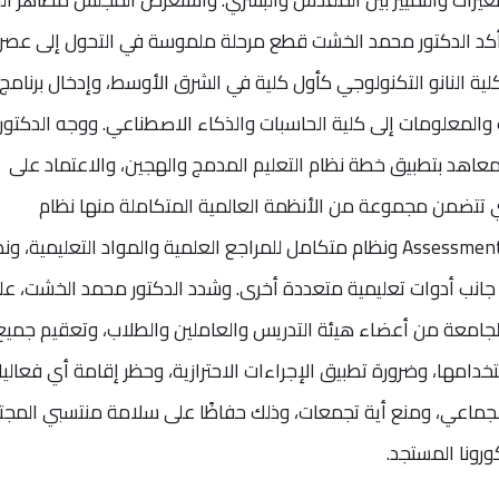
وأكد الدكتور محمد الخشت قطع مرحلة ملموسة في التحول إلى عصر
كلية النانو التكنولوجي كأول كلية في الشرق الأوسط، وإدخال برنامج
والمعلومات إلى كلية الحاسبات والذكاء الاصطناعي. ووجه الدكتور
لمعاهد بتطبيق خطة نظام التعليم المدمج والهجين، والاعتماد على
جامعة التعليمية Smart CU والتي تتضمن مجموعة من الأنظمة العالمية المتكاملة منها نظام
Blackboard ونظام الامتحانات Assessment Gourmet ونظام متكامل للمراجع العلمية والمواد التعليمية، 
عات والمؤتمرات Collaborate، إلى جانب أدوات تعليمية متعددة أخرى. وشدد الدكتور محمد الخشت، ع
لجامعة من أعضاء هيئة التدريس والعاملين والطلاب، وتعقيم جميع
امها، وضرورة تطبيق الإجراءات الاحترازية، وحظر إقامة أي فعاليا
الجماعي، ومنع أية تجمعات، وذلك حفاظًا على سلامة منتسبي المج
رونا المستجد.