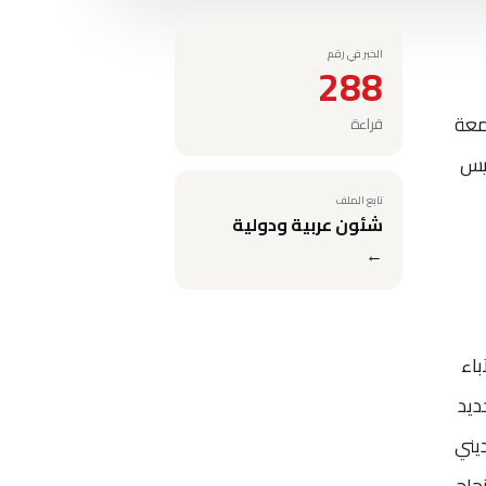
الخبر في رقم
288
معة
قراءة
ئيس
تابع الملف
شئون عربية ودولية
←
باء
ديد
يني
جاح