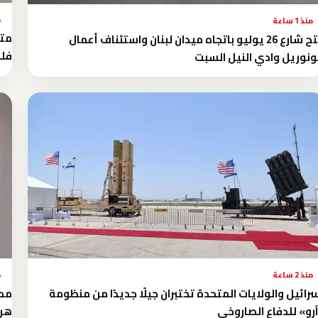
م
منذ 1 ساعة
متح
فتح شارع 26 يوليو باتجاه ميدان لبنان واستئناف أعمال
فلس
نوريل وادي النيل السبت
منذ 2 ساعة
م
رائيل والولايات المتحدة تختبران جيلًا جديدًا من منظومة
محس
رو» للدفاع الصاروخي
هرم