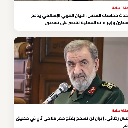
نذ 1 ساعة
دث محافظة القدس: البيان العربي الإسلامي يدعم
طين وإجراءاته العملية تقتصر على نقطتين
نذ 4 ساعة
ن رضائي: إيران لن تسمح بفتح ممر ملاحي ثانٍ في مضيق
ز