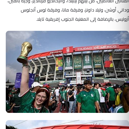
الفنانين العالميين، من بينهم بيليندا، وأليخاندرو فرنانديز، وجيه بالفين،
وداني أوشن، وليلا داونز، وفرقة مانا، وفرقة لوس أنجلوس
أزوليس، بالإضافة إلى المغنية الجنوب إفريقية تايلا.