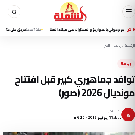
الآن
منذ 7 ساعة
حريق على متن سفينة قرب مدخل مضيق ه
الرئيسية
←
رياضة
←
الخبر
رياضة
توافد جماهيري كبير قبل افتتاح
مونديال 2026 (صور)
كتب
نُشر
a
abdo
11 يونيو 2026 - 6:20 م