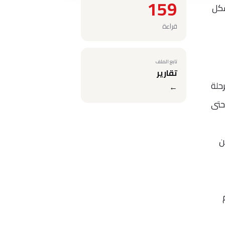
159
شكل
قراءة
تابع الملف
تقارير
يد لكل مرحلة
←
يوم الأحد 11 مايو حتى
ن