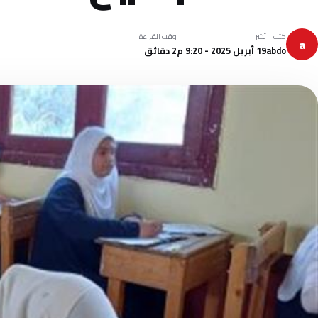
كتب
نُشر
وقت القراءة
a
abdo
19 أبريل 2025 - 9:20 م
2 دقائق