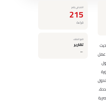
الخبر في رقم
215
قراءة
تابع الملف
تقارير
عام تحت عنوان: “إفريقيا وأوروبا: قارتان برؤية مشتركة حتى 2030″، حيث
←
خطة عمل
ول
ورة
نقل التكنولوجيا للدول
ددة،
فمبر 2022، والجهود المصرية