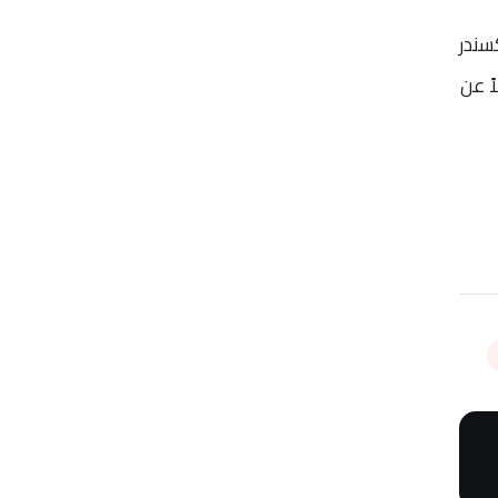
سندر
ً عن