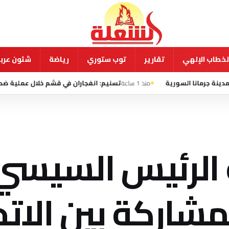
لخطاب الإلهي
تقارير
توب ستوري
رياضة
شئون عربي
منذ 1 ساعة
تسنيم: انفجاران في قشم خلال عملية ضد «أهداف معا
الرئيس السيسي
شاركة بين الاتح