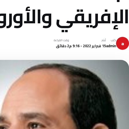
الإفريقي والأور
كتب
نُشر
وقت القراءة
a
admin
15 فبراير 2022 - 9:16 م
2 دقائق