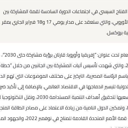
الفتاح السيسي في اجتماعات الدورة السادسة لقمة المشاركة بين
الاتحاد الإفريقي والاتحاد الأوروبي، والتي ستعقد على مدار يومي 17 و18 فبراير الجاري بمقر
ية بروكسل.
وتعقد القمة الإفريقية – الأوروبية هذا ال
عقدت أولى دوراتها في القاهرة عام 2000، والتي شهدت تأسيس آليات المشاركة بين الجانبين من خلال “
باسم الرئاسة المصرية، التركيز على مختلف الموضوعات التي تهم الد
لدولية لتيسير اندماجها في الاقتصاد العالمي. بالإضافة إلى تأكيد ضر
تقديم المساندة الفعالة لهذه الدول في سعيها لتحقيق أهداف التنمية المستدامة 2030، و
ها، وتمكين الدول النامية من زيادة الاعتماد على مصادر الطاقة المتج
مع استعراض استعدادات مصر لاستضافة قمة الأمم المتحدة القادمة للمناخ في نو