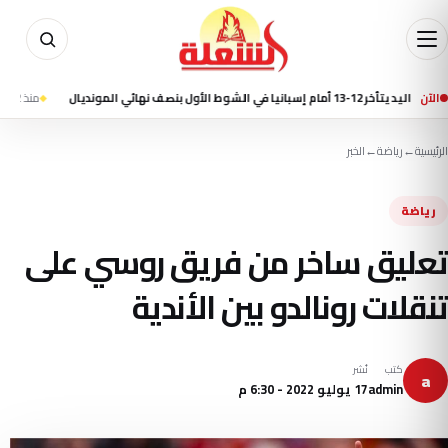
الآن
لأول بنصف نهائي المونديال
منذ 12 ساعة
مقتل 7 أشخاص في إطلاق نار بمدرسة شمال بانكوك وانتحار الطالب المش
الرئيسية
←
رياضة
←
الخبر
رياضة
تعليق ساخر من فريق روسي على
تنقلات رونالدو بين الأندية
كتب
نُشر
a
admin
17 يوليو 2022 - 6:30 م