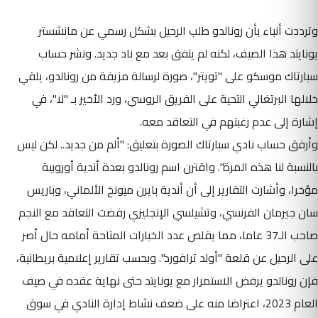
وترددت أنباء بأن رونالدو طلب الرحيل بشكل رسمي عن مانشستر
يونايتد هذا الصيف، لكنه لم يتفق بعد مع ناد جديد. ونشر حساب
سبارتاك موسكو على "تويتر"، صورة لرسالة مزيفة من رونالدو، يلقي
خلالها البرتغالي التحية على الفريق الروسي، ورد الأخير بـ "لا"، في
إشارة إلى عدم رغبتهم في التعاقد معه.
وأرفق حساب نادي سبارتاك الصورة بتعليق: "ألم من جديد.. لكن ليس
بالنسبة لنا هذه المرة". واقترن اسم رونالدو بعدة أندية أوروبية
مؤخرا، وأشارت التقارير إلى أن أندية بايرن ميونخ الألماني، وباريس
سان جيرمان الفرنسي، وتشيلسي الإنجليزي رفضت التعاقد مع النجم
صاحب الـ37 عاما، مما يقلص عدد الخيارات المتاحة أمامه حال أصر
على الرحيل عن قلعة "أولد ترافورد". وبحسب تقارير إعلامية بريطانية،
فإن رونالدو يرفض الاستمرار مع يونايتد حتى نهاية عقده في صيف
العام 2023، اعتراضا منه على ضعف نشاط إدارة النادي في سوق