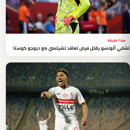
منذ 1 دقيقة
تشابي ألونسو يقلل فرص تعاقد تشيلسي مع ديوجو كوستا